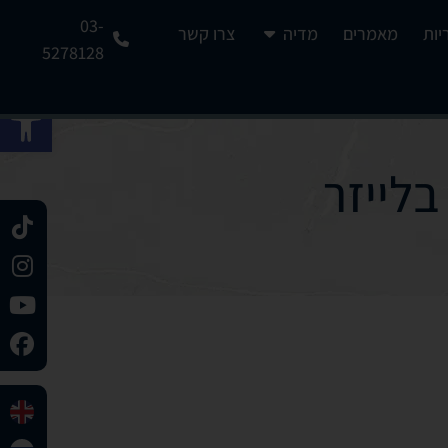
03-
יות
מאמרים
מדיה
צרו קשר
5278128
פתח 
בלייזר