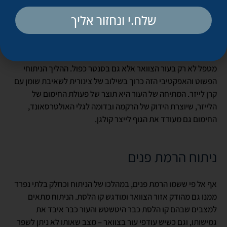
שלח.י ונחזור אליך
סיב לייזר
הפתרון החדשני של שאיבת שומן ממוקדת באמצעות סיב לייזר
מטפל לא רק בעור הצוואר אלא גם בסנטר כפול. ההליך הניתוחי
הפשוט והאפקטיבי הזה כרוך בשילוב של צינורית לשאיבת שומן עם
קרן לייזר. המתיחה של העור היא תוצר של פעולת החימום של
הלייזר, שיוצרת הידוק של הרקמה ובדומה לגלי האולטרסאונד,
החימום גם מעודד את הגוף לייצר קולגן.
ניתוח הרמת פנים
אף אל פי ששמו הרמת פנים, במהלכו של הניתוח וכחלק בלתי נפרד
ממנו גם מהודק אזור הצוואר ומודגש קו הלסת. הניתוח מתאים
למצבים שבהם קו הלסת כבר היטשטש והעור כבר איבד את
גמישותו, וגם כשיש עודפי עור בצוואר – מצב שאותו לא ניתן לשפר