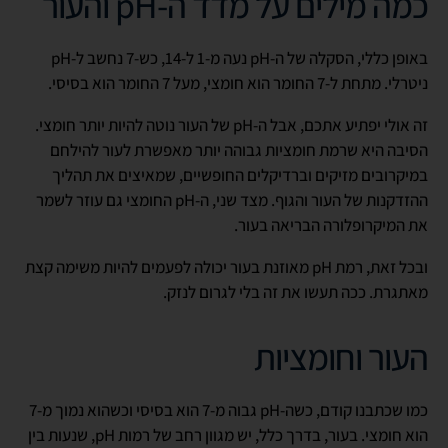
כמה מילים על מדד ה-pH והעור
באופן כללי, הסקלה של ה-pH נעה מ-1 ל-14, כש-7 נחשב ל-pH
ניטרלי. מתחת ל-7 החומר הוא חומצי, מעל 7 החומר הוא בסיסי.
זה אולי יפתיע אתכם, אבל ה-pH של העור נוטה להיות יותר חומצי.
הסיבה היא שרמת חומציות גבוהה יותר מאפשרת לעור להילחם
במיקרובים מזיקים וברדיקלים החופשיים, שמאיצים את תהליך
ההזדקנות של העור והגוף. מצד שני, ה-pH החומצי גם עוזר לשמר
את המיקרופלורה הבריאה בעור.
ובכל זאת, רמת pH מאוזנת בעור יכולה לפעמים להיות משימה קצת
מאתגרת. ככה תעשו את זה בלי לגרום לנזק.
העור וחומציות
כמו שכתבנו קודם, כשה-pH גבוה מ-7 הוא בסיסי וכשהוא נמוך מ-7
הוא חומצי. בעור, בדרך כלל, יש מגוון רחב של רמות pH, שנעות בין