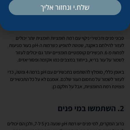
1. נקו עם תכשירים עדינים
שלח.י ונחזור אליך
סבוני פנים ותכשירי ניקוי אחרים עם רמת חומציות בסיסית יותר
יכולים לגרום לעור להיות רגיש יותר לגירויים.
סבוני פנים ותכשירי ניקוי עם רמת חומציות חומצית יותר יכולים
לעזור להילחם באקנה, שנוטה להופיע כשרמות ה-pH בעור מגיעות
לפחות מ-6. תכשירים קוסמטיים חומציים יותר גם יכולים לעזור
לשמור על עור בריא, בייחוד במצבים כמו אקזמה ופסוריאזיס.
באופן כללי, מומלץ להשתמש בתכשירים עם pH ברמה 4 ומטה, כדי
לעזור לשמור על מחסום העור שלכם. אומנם לא על כל התכשירים
מצוינת רמת החומציות, אבל על חלקם כן.
2. השתמשו במי פנים
ברוב המקרים, למי פנים יש רמת pH שנעה בין 5 ל-7, ולכן הם יכולים