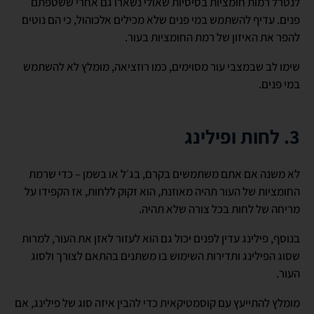
לנטרל רמות חומציות בסיסיות שאולי נשארו גם אחרי ששטפתם
פנים. עדיף להשתמש במי פנים שלא מכילים אלכוהול, כי הם נוטים
להפר את האיזון של רמת החומציות בעור.
שימו לב שבמצבי עור מסוימים, כמו רוזציאה, מומלץ לא להשתמש
במי פנים.
3. לחות ופילינג
לא משנה אם אתם משתמשים בקרם, בג׳ל או בשמן – כדי שרמת
החומציות של העור תהיה מאוזנת, הוא זקוק ללחות, אז הקפידו על
מריחה של לחות בכל צורה שלא תהיה.
בנוסף, פילינג עדין לפנים יכול גם הוא לעזור לאזן את העור, למרות
שסוג הפילינג ותדירות השימוש בו משתנים בהתאם לצורך ולסוג
העור.
מומלץ להתייעץ עם קוסמטיקאית כדי להבין איזה סוג של פילינג, אם