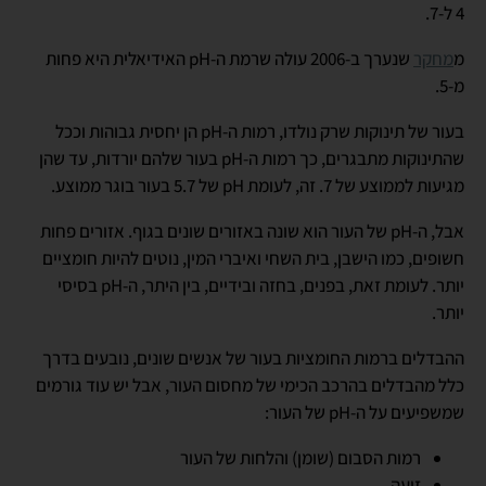
4 ל-7.
מ
מחקר
שנערך ב-2006 עולה שרמת ה-pH האידיאלית היא פחות
מ-5.
בעור של תינוקות שרק נולדו, רמות ה-pH הן יחסית גבוהות וככל
שהתינוקות מתבגרים, כך רמות ה-pH בעור שלהם יורדות, עד שהן
מגיעות לממוצע של 7. זה, לעומת pH של 5.7 בעור בוגר ממוצע.
אבל, ה-pH של העור הוא שונה באזורים שונים בגוף. אזורים פחות
חשופים, כמו הישבן, בית השחי ואיברי המין, נוטים להיות חומציים
יותר. לעומת זאת, בפנים, בחזה ובידיים, בין היתר, ה-pH בסיסי
יותר.
ההבדלים ברמות החומציות בעור של אנשים שונים, נובעים בדרך
כלל מהבדלים בהרכב הכימי של מחסום העור, אבל יש עוד גורמים
שמשפיעים על ה-pH של העור:
רמות הסבום (שומן) והלחות של העור
זיעה