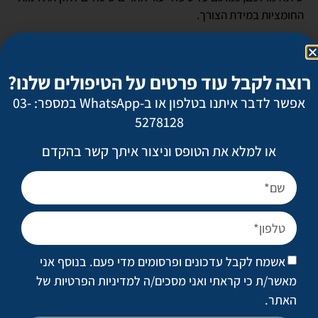
החומציות במידת הצורך.
3. מעקב
רוצה לקבל עוד פרטים על הטיפולים שלנו?
אפשר לדבר איתנו בטלפון או ב-WhatsApp במספר: 03-
תוכלו להעריך את רמת ה-pH של העור שלכם על ידי כך שתעקבו
5278128
אחרי מצבו של העור.
או למלא את הטופס וניצור איתך קשר בהקדם
עור שנראה בריא ולא סובל מיובש, נחשב מאוזן. גירויים, אקנה,
אדמומיות ויובש הם כולם סימנים ל-pH גבוה, שנוטה לכיוון הבסיסי
יותר.
איך לאזן pH בעור
אשמח לקבל עדכונים ופרסומים מדי פעם. בנוסף אני
הנה כמה דרכים שיעזרו לכם לשמור על עור בריא עם pH מאוזן.
מאשר/ת כי קראתי ואני מסכים/ה
למדיניות הפרטיות של
האתר
.