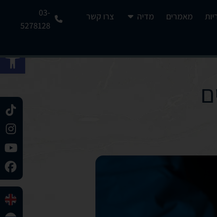
03-
יות
מאמרים
מדיה
צרו קשר
5278128
פתח 
ם