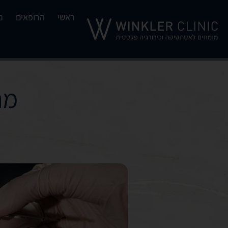
ראשי
הרופאים
נ
מת