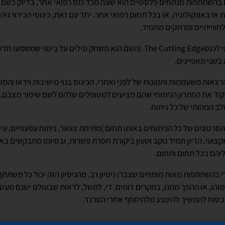
 בהשתתפות מנתחים פלסטיים הוא שונה מכל כנס רפואי אחר, בדיוק כשם 
 או באונקולוגיה, או בכל תחום רפואי אחר. יחד עם זאת, כינוסי הכירורגי
חווייתיים ומרתקים מתמיד.
כך הרגשתי כששבתי מנסיעתי לכנסThe Cutting Edge (השם הוא משחק מילים על
 בשני מאפיינים.
צאות משעממות ותמונות של לפני ואחרי. הכינוס בנוי מישיבות וידאו וה
מיקוד את הפתרון הניתוחי שהם מציעים למטופלים שלהם לשם שיפור מצבם.
 המהותי של כל ניתוח.
רטונים של כל הניתוחים באותו תחום )מתיחת צוואר, ניתוח עפעפיים, עיצ
צועי. הדיון תמיד נוקב וטעון ביקורת חסרת פשרות, ובסיומו מתבקשים באי
יהם בכל תחום ותחום.
י בהשתתפות מאות מומחים שצברו ניסיון רב. מהניסיון הזה יכול כל משתת
מוהו, או ההפך ממנו, במקרים דומים. די, למשל, לראות שבעולם ישנם מע
 בטוח להמשיך להימנע מלהיסחף אחרי הטרנד.