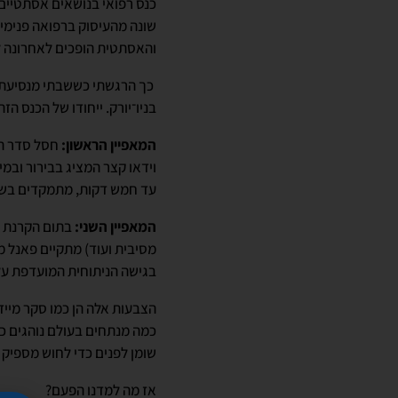
כנס רפואי בנושאים אסתטיים
שונה מהעיסוק ברפואה פנימית
והאסתטית הופכים לאחרונה ל
בניו־יורק. ייחודו של הכנס הזה
המאפיין הראשון:
חסל סדר הר
וידאו קצר המציג בבירור וב
עד חמש דקות, מתמקדים בשלב
המאפיין השני:
בתום הקרנת הס
מסיבית ועוד) מתקיים פאנל מק
בגישה הניתוחית המועדפת על
הצבעות אלה הן כמו סקר מייד
כמה מנתחים בעולם נוהגים כ
שומן לפנים כדי לחוש מספיק
אז מה למדנו הפעם?