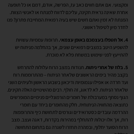
ומקצועי. אם אתם חווים כאב עז, הפרשה, אודם, דמם או כל תופעה
אחרת שאינה נראית תקינה, עליכם לדווח למנתח או לאנשי הצוות.
המנתח לא זמין ואתם חשים שיש בעיה רפואית המחייבת פתרון? פנו
לחדר מיון לטיפול ראשוני.
4. אל תטפלו בעצמכם באופן עצמאי.
תרופות עממיות עשויות
להשפיע היטב במצבים רפואיים שונים, אך בהחלמה מניתוח יש
להתייעץ לפני שימוש במשחת פלא לא מוכרת.
5. בלוז של אחרי ניתוח.
תנודות במצב הרוח עלולות להתרחש
בקצב מהיר בימים הראשונים שלאחר הניתוח – מהתרוממות רוח
ועד חרדה או אפילו עגמומיות ודיכאון בשבוע הראשון ולעיתים השני
שלאחר הניתוח. לא לדאוג, זה חולף. רבים מהשינויים האלה תקינים.
הגוף נסחף במערבולת של חומרים הורמונליים פנימיים המופרשים
כתוצאה מהחוויה הניתוחית. חלק מהחומרים ביחד עם חומרי
ההרדמה עובדים כסטרואידים וגורמים לתחושת כיף והתרוממות
רוח, אך אלו יכולות להתחלף במהירות בקדרות, דאגה ועצב. מצב
הרוח הסוער יחלוף, ובמהרה תחזרו לשגרה גם בתחום התחושה