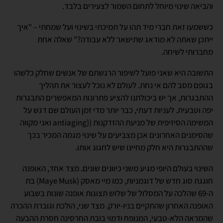
והביאה שינוי מיוחל לתחום השמור לצעירים בלבד.
כששמעו זאת חברי מיד תהו על תמיכתי בשינוי ועל שמחתי – "איך
ייתכן שאתה לא מודאג שתישאר ללא עבודה?" שאלה אחת
מחברותי לשיחה.
התשובה היא שאני פועל לשיפור הרגשתם של אנשים שחלק כלשהו
בגופם מסב להם אי נחת. לעולם לא נוכל לעצור את תהליך
ההתבגרות, אך יש ביכולתנו להציע פתרונות המאפשרים התבגרות
יפה וטבעית. לעניות דעתי, כבר יותר מדי זמן העולם שם דגש על
המשימה הסיזיפית של מניעת ההזדקנות ((antiaging ואני מקווה
שהסימנים האחרונים אכן מצביעים על שינוי מגמה המכיר בכך
שההתבגרות היא חלק מחיינו שיש לחגוג אותו.
השינוי בעולם היופי מגיע משני כיוונים שונים. מצד אחד, האופנה
חוגגת סוג חדש של דוגמניות, כמו מיי מאסק (Maye Musk) בת
ה-69 שהלכה על המסלול של שלוש תצוגות אופנה שונות בשבוע
האופנה האחרון שהתקיים בניו-יורק. מצד שני, הולכת וגוברת ההכרה
שהמראה הלא-טבעי, המנופח ודמוי בובת החרסינה חסרת ההבעה