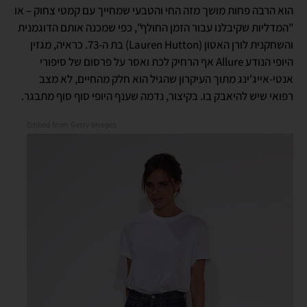
הוא הרבה פחות מושך מזה החי והטבעי שמחייך עם קמטי צחוק – או
"המדליות שקיבלנו עבור הזמן החולף", כפי שמכנה אותם הדוגמנית
והשחקנית לורן האטון (Lauren Hutton) בת ה-73. כראיה, מגזין
היופי הנודע Allure אף הרחיק לכת ואסר על פרסום של סיפורי
אנטי-אייג'ינג מתוך העיקרון שהגיל הוא חלק מהחיים, לא מצב
רפואי שיש להיאבק בו. בקיצור, נדמה שענף היופי סוף סוף מתבגר.
Embed from Getty Images