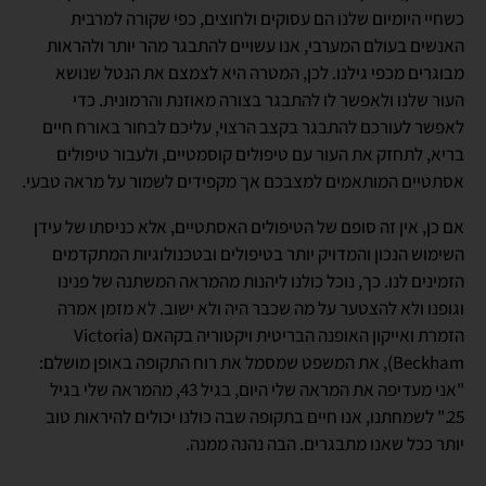
כשחיי היומיום שלנו הם עסוקים ולחוצים, כפי שקורה למרבית
האנשים בעולם המערבי, אנו עשויים להתבגר מהר יותר ולהראות
מבוגרים מכפי גילנו. לכן, המטרה היא לצמצם את הנטל שנושא
העור שלנו ולאפשר לו להתבגר בצורה מאוזנת והרמונית. כדי
לאפשר לעורכם להתבגר בקצב הרצוי, עליכם לבחור באורח חיים
בריא, לתחזק את העור עם טיפולים קוסמטיים, ולעבור טיפולים
אסתטיים המותאמים למצבכם אך מקפידים לשמור על מראה טבעי.
אם כן, אין זה סופם של הטיפולים האסתטיים, אלא כניסתו של עידן
השימוש הנכון והמדויק יותר בטיפולים ובטכנולוגיות המתקדמים
הזמינים לנו. כך, נוכל כולנו ליהנות מהמראה המשתנה של פנינו
וגופנו ולא להצטער על מה שכבר היה ולא ישוב. לא מזמן אמרה
הזמרת ואייקון האופנה הבריטית ויקטוריה בקהאם (Victoria
Beckham), את המשפט שמסמל את רוח התקופה באופן מושלם:
"אני מעדיפה את המראה שלי היום, בגיל 43, מהמראה שלי בגיל
25." לשמחתנו, אנו חיים בתקופה שבה כולנו יכולים להיראות טוב
יותר ככל שאנו מתבגרים. הבה נהנה ממנה.