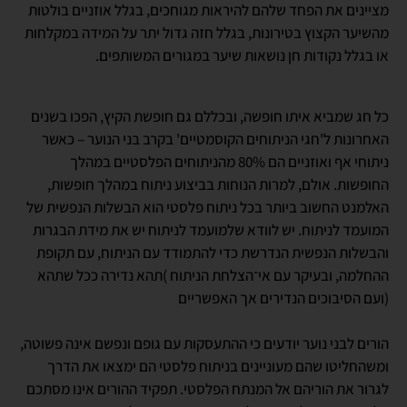
מציינים את הפחד שלהם להיראות מגוחכים, בגלל אוזניים בולטות
מהשיער הקצוץ בטירונות, בגלל חזה גדול יתר על המידה במקלחות
או בגלל נקודות חן נושאות שיער במגורים המשותפים.
כל חג שמביא איתו חופשה, ובכללם גם חופשת הקיץ, הפכו בשנים
האחרונות ל'חגי הניתוחים הקוסמטיים' בקרב בני הנוער – כאשר
ניתוחי אף ואוזניים הם 80% מהניתוחים הפלסטיים במהלך
החופשות. אולם, למרות הנוחות בביצוע ניתוח במהלך חופשות,
האלמנט החשוב ביותר בכל ניתוח פלסטי הוא הבשלות הנפשית של
המועמד לניתוח. יש לוודא שלמועמד לניתוח יש את מידת הבגרות
והבשלות הנפשית הנדרשת כדי להתמודד עם הניתוח, עם תקופת
ההחלמה, ובעיקר עם אי־הצלחת הניתוח )תהא נדירה ככל שתהא
(ועם הסיבוכים הנדירים אך האפשריים
הורים לבני נוער יודעים כי ההתעסקות עם גופם ונפשם אינה פשוטה,
ומשהחליטו שהם מעוניינים בניתוח פלסטי הם ימצאו את הדרך
לגרור את הוריהם אל המנתח הפלסטי. תפקיד ההורים אינו מסתכם