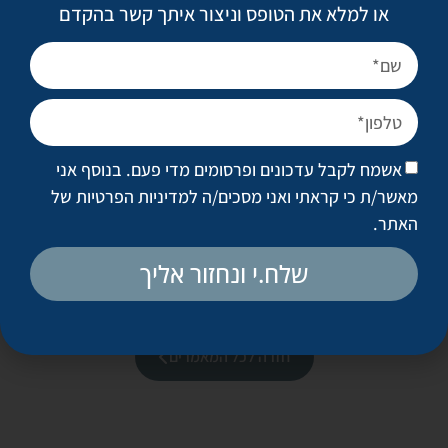
באופן לא מפתיע הנשים הן דווקא תומכות מעט יותר נלהבות
או למלא את הטופס וניצור איתך קשר בהקדם
בניתוחים של בני הזוג. רובם המכריע של הגברים נותחו בעקבות
נשותיהם, לאחר שראו שתהליך הריפוי וההחלמה אינו נורא כל כך.
אף פעם לא נתקלתי באישה הטוענת שבעלה מוצא חן בעיניה גם
ללא ניתוח או שהוא מעוניין למצוא לו חתיכות, כפי שמעירים
לפעמים הגברים. הנשים המתלוות לבני זוגן במרפאתי כמעט תמיד
מעודדות, מפרגנות ובוודאי רגועות ואמיצות יותר מבני "המין החזק".
אשמח לקבל עדכונים ופרסומים מדי פעם. בנוסף אני
•
מאשר/ת כי קראתי ואני מסכים/ה
למדיניות הפרטיות של
האתר
.
שיתוף
שלח.י ונחזור אליך
חזרה לכל המאמרים