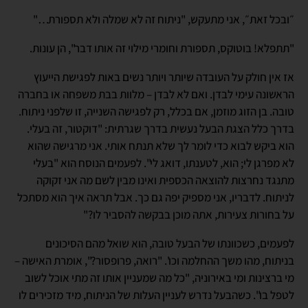
״ובכל זאת״, אני מתעקש, "ניתוח זה לא שמלה ולא תספורת…"
"תתפלא! בוטוקס, תספורת וחומרי מילוי זה אותו דבר", הן עונות.
אז אין חולק על העובדה שיותר ויותר נשים באות לפגישת הייעוץ
הראשונה עימי לבדן. ואם לא לבדן – מלוות בבת משפחה או בחברה
טובה. בן הזוג מוזמן, אם בכלל, רק לפגישה השנייה, זו שלפני ניתוח.
בדרך כלל הצגת הבעל נעשית בדרך שגרתית: "דוקטור, זה בעלי.
הוא ביקש לבוא כדי לומר לך שלא תנתח אותי. אני מרגישה שהוא
לא מפרגן לי; הוא, לטענתו, דואג לי". לפעמים הנוסח הוא "בעלי
מתנגד נחרצות להוצאה הכספית ואינו מבין לשם מה אני זקוקה
לניתוח. לדבריו, אני מספיק יפה גם כך. אבל תראה איך הוא מסתכל
על בחורות צעירות, אתה מוכן בבקשה להסביר לו?"
לפעמים, כשכוונתו של הבעל טובה, הוא שואל מהם הסיכונים
בניתוח, מהו משך ההחלמה וכו'. "רואה, פרופסור?", אומרת האישה –
מי ברצינות ומי באירוניה, "כל מה שמעניין אותו זה מתי אוכל לשוב
לטפל בו". כשהבעל נדרש לעניין העלות של הניתוח, מיד מזכירים לו