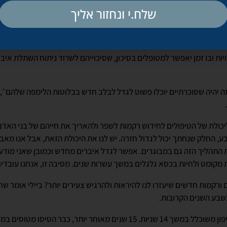
שלח.י ונחזור אליך
ד״ר מייקל האפורד, מנכ״ל LyGenesis, אמר שהטכנולוגיה של החברה יכולה לפתור את חוסר הא
שאיבר אחד יספיק למטופל אחד בלבד, איבר אחד יוכל לשמש לטיפול בעשרו
בנוסף, ההליכים שיעשו שימוש בטכנולוגיה של LyGenesis לא יצריכו ניתוח השתלה, 
יות ובו זמן יאפשר למטופלים בסיכון, שסיכוייהם לשרוד ניתוח השתלת איב
 יהיה שסוכרתיים יוכלו פשוט לגדל לבלב חדש בבלוטות הלימפה שלהם״, א
ליכולת של הטיפולים לחידוש רקמות לשפר ולהאריך את חייהם של בני הא
החלק שנחתך יכול לגדול חזרה. יש לנו את היכולת הזאת, אבל אנו מאבדי
 מקומט ולחיות בכסא גלגלים במשך עשרות שנים. מסיבה זו, אנחנו עובדי
ם ורקמות חדשים שיעזרו לנו להיראות ולהרגיש צעירים יותר? ביילי אומר 
בשבע השנים הקרובות.