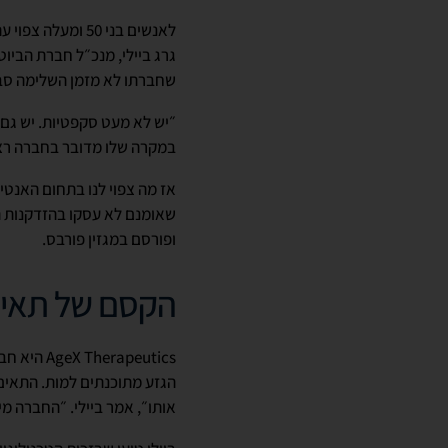
לאנשים בני 50 ו
שחברתו לא מזמן השלימה סבב גיוסים של 165 מיליון דולר למימון פרויקטים, שמטרת העל ש
״יש לא מעט סקפטיות. יש גם 
במקרה שלו מדובר בחברה רצ
אז מה צפוי לנו בתחום האנט
שאומנם לא עסקו בהזדקנות הע
ופורסם במגזין פורבס.
הקסם של תאי 
apeutics
אותו״, אמר ביילי. ״החברה מ