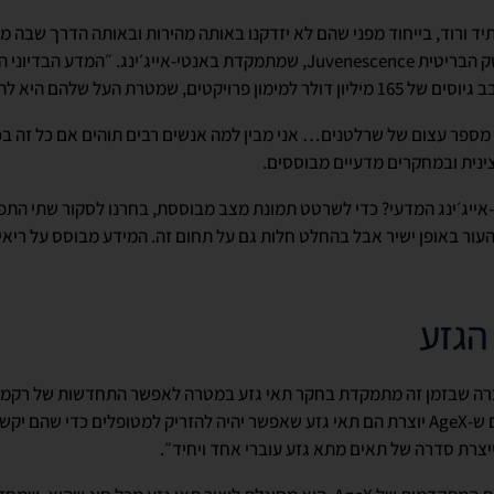
מעלה צפוי עתיד ורוד, בייחוד מפני שהם לא יזדקנו באותה מהירות ובאותה הדרך שב
גרג ביילי, מנכ״ל חברת הביוטק הבריטית Juvenescence, שמתמקדת באנטי-אייג׳ינג.
להם היא להאריך את חיינו עד 150 שנים.
מספר עצום של שרלטנים… אני מבין למה אנשים רבים תוהים אם כל זה בכל
ינית ובמחקרים מדעיים מבוססים.
י-אייג׳ינג המדעי? כדי לשרטט תמונת מצב מבוססת, בחרנו לסקור שתי הת
ור באופן ישיר אבל בהחלט חלות גם על תחום זה. המידע מבוסס על ריאיון
הגזע
AgeX Ther היא חברה שבזמן זה מתמקדת בחקר תאי גזע במטרה לאפשר התחדשות של ר
הגזע מתוכנתים למות. התאים ש-AgeX יוצרת הם תאי גזע שאפשר יהיה להזריק למטופלים כדי ש
ייצרת סדרה של תאים מתא גזע עוברי אחד ויחיד״.