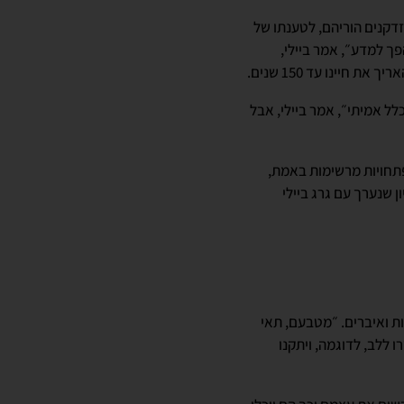
ה מזדקנים הוריהם, לטענתו של
 ״המדע הבדיוני הפך למדע״, אמר ביילי,
ל אמיתי״, אמר ביילי, אבל
פתחויות מרשימות באמת,
 שנערך עם גרג ביילי
קמות ואיברים. ״מטבעם, תאי
הם יקשרו ללב, לדוגמה, ויתקנו