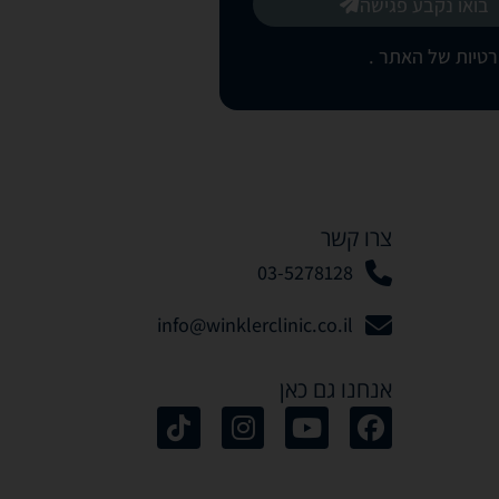
בואו נקבע פגישה
רטיות של האתר
.
צרו קשר
03-5278128
info@winklerclinic.co.il
אנחנו גם כאן