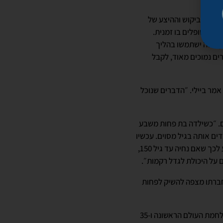
יזון שקיים בין הביקוש וההיצע של
ת מטופלים בו זמנית.
לדברי האפורד, ובמקום זה ישתמשו בהליך
רים נמוכים מאוד, לקבל
מר ביילי. ״הדברים שנוכל
דם. ״כשילדה בת פחות משבע
ם אותה בגיל מסוים. עכשיו
אנחנו לומדים איך לאפשר את התהליך הזה גם במבוגרים. אפשר לגדל איברים מחדש וכמובן שאני מודע לכך שאם נחיה עד גיל 150,
ם על היכולת לגדל רקמות״.
שחברתו מצפה להשיק לפחות
״ב-1903, שני אחים טסו בעפיפון משוכלל במשך 14 שניות. 15 שנים מאוחר יותר, כבר הטיסו מטוסים במלחמת העולם הראשונה ו-35