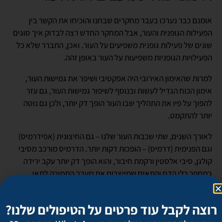
אומנם כבר נערכו בעבר מחקרים שבחנו והוכיחו את הקשר בין
הפעילות הגופנית והעור, אבל המחקר החדש רצה לבדוק איך סוגים
שונים של פעילות גופנית משפיעים על העור. ואכן, התברר שלא כל
הפעילויות הגופניות משפיעות על העור באופן זהה.
למרות שהאימון האירובי היה אפקטיבי ושיפר את גמישות העור,
אימון הכוח הגדיל לעשות ובנוסף לשיפור גמישות העור, גם עזר
להפוך על פיו את התהליך שבו העור הופך דק יותר, ולכן גם נוטה
יותר להתקמט.
לאורך השנים, שתי שכבות העור שלנו – גם החיצונית (אפידרמיס)
וגם הפנימית (דרמיס) – הופכות דקות יותר. הדרמיס מורכב מסיבי
קולגן, סיבי אלסטין ורקמת חיבור, והוא הופך דק יותר עקב ירידה
במספר כלי הדם והתאים שמייצרים את מערך התמיכה לתאי
הרקמות. כשעובי הדרמיס משתפר, גם זרימת הדם בפנים משתפרת,
הרקמות מתחזקות וייצור הקולגן והאלסטין גובר.
רוצה לקבל עוד פרטים על הטיפולים שלנו?
סאטושי פוג׳יטה, המדען שעמד בראש המחקר, אמר שממצאי