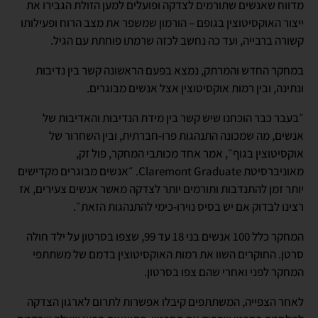
מדווח שאנשים שתורמים לצדקה ופועלים למען הזולת הגבירו את
ייצור האוקסיטוצין בגופם – הורמון שמשפר את מצב הרוח ופעילותו
קשורה ברבייה, ועד כה נחשב לכזה שרמתו פוחתת עם הגיל.
במחקר החדש והמרתק, נמצא בפעם הראשונה קשר בין נדיבות
ונתינה, ובין רמות אוקסיטוצין אצל אנשים מבוגרים.
״בעבר כבר הוכחנו שיש קשר בין מידת הנדיבות והאדיבות של
אנשים, מה שמכונה התנהגות פרו-חברתית, ובין השחרור של
אוקסיטוצין בגוף״, אמר אחד מכותבי המחקר, פול זק,
מאוניברסיטת Claremont Graduate. ״אנשים מבוגרים מקדישים
יותר זמן להתנדבות ותורמים יותר לצדקה מאשר אנשים צעירים, אז
רצינו לבדוק אם יש בסיס נוירו-כימי להתנהגות הזאת״.
המחקר כלל 100 אנשים בני 18 עד 99, שצפו בסרטון על ילד חולה
סרטן. החוקרים השוו את רמות האוקסיטוצין בדמם של משתתפי
המחקר לפני ואחרי שהם צפו בסרטון.
לאחר הצפייה, המשתתפים קיבלו אפשרות לתרום לארגון הצדקה