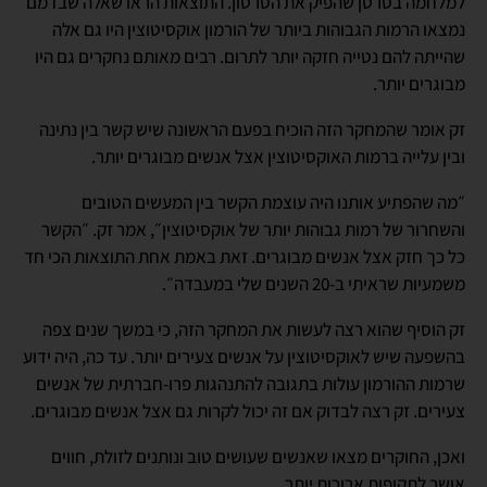
למלחמה בסרטן שהפיק את הסרטון. התוצאות הראו שאלה שבדמם
נמצאו הרמות הגבוהות ביותר של הורמון אוקסיטוצין היו גם אלה
שהייתה להם נטייה חזקה יותר לתרום. רבים מאותם נחקרים גם היו
מבוגרים יותר.
זק אומר שהמחקר הזה הוכיח בפעם הראשונה שיש קשר בין נתינה
ובין עלייה ברמות האוקסיטוצין אצל אנשים מבוגרים יותר.
״מה שהפתיע אותנו היה עוצמת הקשר בין המעשים הטובים
והשחרור של רמות גבוהות יותר של אוקסיטוצין״, אמר זק. ״הקשר
כל כך חזק אצל אנשים מבוגרים. זאת באמת אחת התוצאות הכי חד
משמעיות שראיתי ב-20 השנים שלי במעבדה״.
זק הוסיף שהוא רצה לעשות את המחקר הזה, כי במשך שנים צפה
בהשפעה שיש לאוקסיטוצין על אנשים צעירים יותר. עד כה, היה ידוע
שרמות ההורמון עולות בתגובה להתנהגות פרו-חברתית של אנשים
צעירים. זק רצה לבדוק אם זה יכול לקרות גם אצל אנשים מבוגרים.
ואכן, החוקרים מצאו שאנשים שעושים טוב ונותנים לזולת, חווים
אושר לתקופות ארוכות יותר.