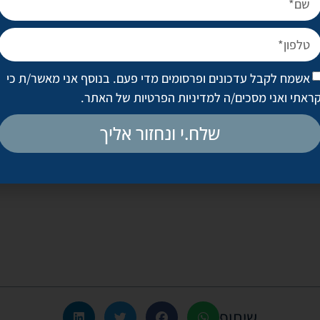
יתי שבמקום הפצירה והפטיש הקלאסיים המשמשים את הכירורגים לצורך הנ
נית המשתמשת באנרגיית על־קול. לטענתם, התוצאה המושגת מדויקת יות
בשיטה הפתוחה מכירים בחסרונותיה לרבות משך הניתוח, הצורך בהרדמה כ
 ממחיצת האף או מהצלעות של המטופל עצמו כדי לתת לאף צורה מושלמת
אשמח לקבל עדכונים ופרסומים מדי פעם. בנוסף אני מאשר/ת כי
ראתי ואני מסכים/ה
למדיניות הפרטיות של האתר
.
 הייתה שניתוח אף אינו מוצר שקונים בחנות ומצרפים פתק החלפה. אי־א
א מורכב, הוא מתבצע במרכז הפנים. כמו שהצלחת הניתוח מביאה לשינוי חי
שלח.י ונחזור אליך
 להוביל לתוצאה מאוד לא נעימה. לכן בין אם בשיטה הקלאסית או הפתוחה,
ניתוחים הקוסמטיים, מבצעים רק אצל מנתחים מומחים המנוסים מאוד בניתו
שיתוף