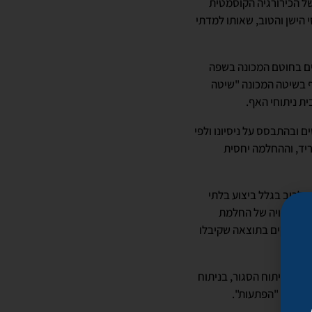
של הכירורגיה הקוסמטית
אסי הישן והטוב, שאותו למדתי
ויים בחוטם המכונה בשפה
ן קצה האף בשיטה המכונה "שיטה
ת ניתוחי האף.
 ובהתבסס על ניסיונו ולפי
ריד, וההחלמה יחסית
ן. זאת לרוב בגלל ביצוע בלתי
ה לא צפויה של החלמת
 מסתפקים בתוצאה שקיבלו
ומת הניתוח הסגור, בניתוח
ת פחות "הפתעות".