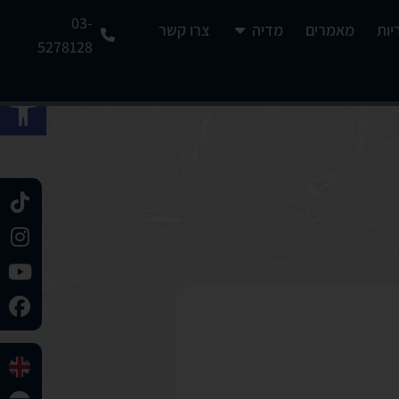
03-
יות
מאמרים
מדיה
צרו קשר
5278128
פתח 