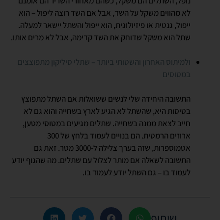
נופל, השתלים הם משקל, כשהם מאחורי השריר הם אומנם
לא מהווים משקל על השד, אבל אם השד רוצה ליפול – הוא
ייפול, גנטית או פיזיולוגית, הוא ייפול והשתל יישאר למעלה.
שתל הוא משקל שדוחק את השד קדימה, אבל לא מרים אותו.
ולמיתוס האחרון והשטותי ביותר – שתלי סיליקון מתפוצצים
במטוסים
התשובה היחידה שלי לנשים ששואלות אם השתל מתפוצץ
בטיסות היא, שהשתל לא הגיע לארץ בשחייה והוא גם לא
חייב לצאת ממנה בשחייה. שתלים מגיעים במטוסי מטען,
ארוזים הרמטית. הם בנויים לעמוד בלחץ של 300
אטמוספרות, שזה בערך צלילה ל-3000 מטר. זאת גם
התשובה לשאלה אם מותר לצלול עם שתלים. מה שהגוף יודע
לעמוד בו – גם השתל יודע לעמוד בו.
שיתוף