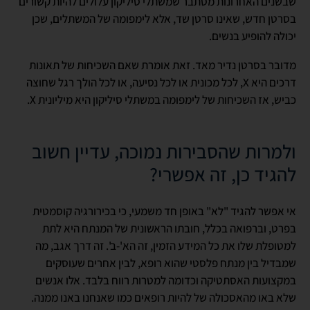
שבשנים האחרונות מסתבר שמשתלי סיליקון עלולים להיות קשורים
בסרטן חדש, שאינו סרטן שד, אלא לימפומה של המשתלים, שכן
יכולה להופיע בנשים.
מדובר בסרטן נדיר מאד. זאת אומרת שאם השכיחות של תאונות
דרכים היא
X
, לכל מכונית או לכל נסיעה, או לכל הולך רגל שחוצה
כביש, אז השכיחות של לימפומה במשתלי סיליקון היא מיליונית
X
.
ולמרות שהסבירות נמוכה, עדיין חשוב
להגיד כן, זה אפשרי?
אי אפשר להגיד "לא" באופן חד משמעי, כי בכירורגיה קוסמטית
בפרט, וברפואה בכלל, חובתו הראשונית של המנתח היא לתת
למטופלת שלו את כל המידע הזמין, זה הא'-ב'. זה דרך אגב, מה
שמבדיל בין מנתח פלסטי שהוא רופא, לבין אחרים שעוסקים
במקצועות האסתטיקה וכדומה למטרות רווח בלבד. אלו אנשים
שלא באו מהאסכולה של להיות רופאים כמו שאנחנו באנו ממנה.