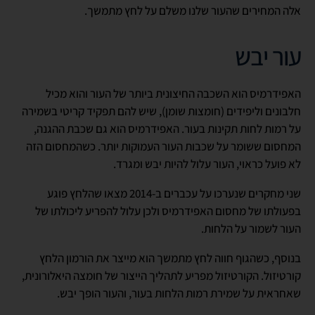
אלה המחירים שהעור שלנו משלם על לחץ מתמשך.
עור יבש
האפידרמיס הוא השכבה החיצונית ביותר של העור והוא מכיל
חלבונים וליפידים (חומצות שומן), שיש להם תפקיד קריטי בשמירה
על רמות לחות תקינות בעור. האפידרמיס הוא גם שכבת ההגנה,
המחסום ששומר על שכבות העור העמוקות יותר. כשהמחסום הזה
לא פועל כראוי, העור עלול להיות יבש ומגרד.
שני מחקרים שנערכו על עכברים ב-2014 מצאו שהלחץ פוגע
בפעולתו של מחסום האפידרמיס ולכן עלול להפריע ליכולתו של
העור לשמור על הלחות.
בנוסף, כשהגוף חווה לחץ מתמשך הוא מייצר את הורמון הלחץ
קורטיזול. הקורטיזול מפריע לתהליך הייצור של חומצה היאלורונית,
שאחראית על שמירת רמות הלחות בעור, והעור הופך יבש.