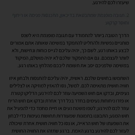
שיעזרו לכם להירגע.
2. תגובה מופנמת שמתבטאת בדיכאון, התכנסות פנימה או ריחוף
וחוסר קרקוע
הדרך הטובה ביותר להתמודד עם תגובה מופנמת היא לשנס
מותניים נפשיות ולהחליט להתמקד במשימה שאותה אתם אמורים
לבצע באותו רגע. לשם כך, יהיה עליכם לגייס כוחות ונחישות, ולא
לוותר לעצמכם. גם אם התפקוד שלכם לא יהיה מושלם, המיקוד
במשימה שלפניכם יסב את תשומת ליבכם מהלחץ באותו רגע.
השתמשו בחושים שלכם. ראשית, יהיה עליכם להתנסות ולבחון איזו
חוויה חושית מתאימה לכם. למשל, נסו להאזין למוזיקה או לצלילים
נעימים, ובדקו אם חוש השמיעה עוזר לכם להירגע; הדליקו קטורת
או פזרו ניחוחות נעימים בחדר בכל דרך אחרת ובדקו אם חוש הריח
עוזר לכם להירגע; לטפו משטח נעים או חיית מחמד כדי להפעיל את
חוש המגע; התבוננו בתמונות שמעוררות תחושות נעימות כדי לבחון
את השפעתו של חוש הראייה, או נסו כל חוויה חושית אחרת שיכולה
לעזור לכם להירגע ברגע האמת. ברגע שתזהו את החוויה החושית