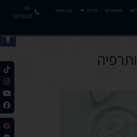
03-
יות
מאמרים
מדיה
צרו קשר
5278128
פתח 
ותרפיה