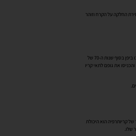
ירת החלקה על הקרח וזוהר
ביוונית, קריו משמעה קור ותרפיה היא ריפוי, אז קריותרפיה היא פשוט ריפוי בקור – תחום שהתחיל את דרכו ביפן בסוף שנות ה-70 של
כניסו את גופם לתאי קריו
ם.
 של קריותרפיה הוא היכולת
 שלו.