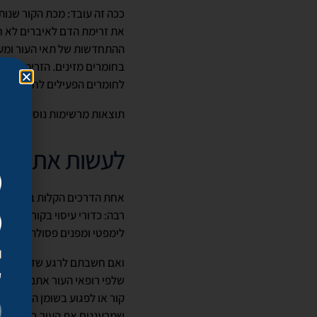
ככה זה עובד: מכת הקור שנות
את זרימת הדם לאיברים לא חי
ההתחדשות של תאי העור ומעו
בחומרים מזינים. הזרימה המ
לחומרים הפעילים לחדור לשכ
תוצאות מרשימות נוספת של קר
לעשות את זה 
אחת הדרכים הקלות ביותר לעש
רבה: כדורי עיסוי בקור, שמרב
לימפטי ומפנים פסולת מאזור 
ואם חשבתם לרגע שזה רעיון ט
ק
שלפי רופאי העור אתם עלולים 
קור או לפגוע בשומן התת עורי
שמרעננים את העור בין טיפול