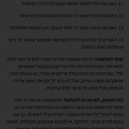
11. האם את יכולה לקחת חופשה מהעבודה לצורך הניתוח?
12. האם עומדים לרשותך כל התמיכה והמשאבים הדרושים?
13. האם את פנויה באמת כדי לתת לעצמך זמן למנוחה ולהחלמה?
14. האם יש לך עזרה מצד הילדים ומישהי שתתמוך ותעזור לך בימי
ההחלמה לאחר הניתוח?
חומר למחשבה:
לניתוח קוסמטי הולכים כשמרגישים ש"אינני יכולה
לחיות יותר עם המראה הזה של השדיים/בטן/צוואר/עפעפיים
שלי". אם חשבת על ניתוח בגלל ש"חברות אמרו", או שבעלך העיר,
או שקראת משהו בעיתון, אבל לא ברור לך אם את באמת צריכה –
אז ממש, אבל ממש, אל תרוצי לפתרון ניתוחי.
למי להאמין, למראָה או לתצלום?
ההתבוננות במראה לא תמיד
נותנת לנו תמונת מצב נכונה. ביושבנו או עומדנו מול המראה אנו
נוטים "לבלף" ולייפות את עצמנו – אפילו מבלי לשים לב. כך אנו
נוטים להרים סנטר, להזדקף, או להכניס את הבטן. המצלמה, לעומת
זאת, אינה משקרת. התצלום תופס אותנו במנח טבעי. אם אינך