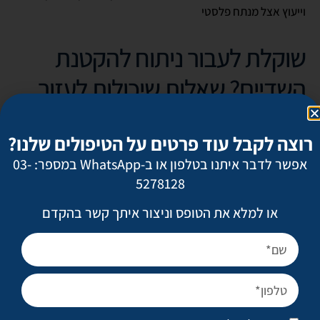
וייעוץ אצל מנתח פלסטי
שוקלת לעבור ניתוח להקטנת
השדיים? שאלות שיכולות לעזור
לך להחליט
רוצה לקבל עוד פרטים על הטיפולים שלנו?
1. האם כתפיות החזייה משאירות חריצים בכתפייך?
אפשר לדבר איתנו בטלפון או ב-WhatsApp במספר: 03-
5278128
2. האם רכישת חזייה היא סיוט עבורך משום שאי־אפשר למצוא
אחת במידה שלך, או שאת נאלצת לתפור חזייה במיוחד?
או למלא את הטופס וניצור איתך קשר בהקדם
3. האם שדייך מגבילים אותך בתנועה ובפעילות גופנית?
4. האם עונת הקיץ היא סיוט עבורך בגלל הזיעה בקפלי השדיים?
5. האם השדיים שלך מהווים נטל כבד מנשוא ומכבידים על כתפייך,
צווארך, גבך העליון, ובאופן כללי על חייך?