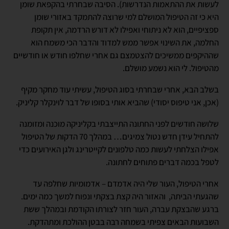
לעשות את ההתאמות הנדרשות). הסיבה שבחרתי בהקפאת שומן
היא כי זה הטיפול המושלם למי שרוצה להתמקד באזורי שומן
ספציפיים, הוא לא ניתוחי ואפילו לא דורש הרדמה, אין תקופת
החלמה, את השינוי אפשר ממש למדוד והדבר הכי משמח הוא
שההיקפים ממשיכים להצטמצם גם אחרי שחלפו חודש או חודשיים
מהטיפול. לי הוא נשמע מושלם.
בשלב הבא, אחרי שבחרתי בסוג הטיפול, עשיתי עוד מחקר מקיף
(אכן, אני טיפוס יסודי) שהביא אותי בסופו של דבר לוינקלר קליניק.
שלושה חודשים לפני החתונה התייצבתי בקליניקה מוכנה ומזומנה
להתחיל עידן חדש נטול צמיגים… במהלך 70 הדקות של הטיפול
אפילו הצלחתי לעשות כמה טלפונים לקייטרינג ולגן האירועים כדי
לטפל בכמה דברים פתוחים לחתונה.
אחרי הטיפול, העור שלי היה אדמדם – אדמומיות שחלפה עד
שהגעתי הביתה, והאזור היה קצת בצקתי ונפוח למשך כמה ימים.
ברגע שהבצקת עברה, העור חזר לצורתו הקודמת ובמהלך ששת
השבועות הבאים צפיתי בשמחה רבה בבטן ההולכת ומתהדקת.