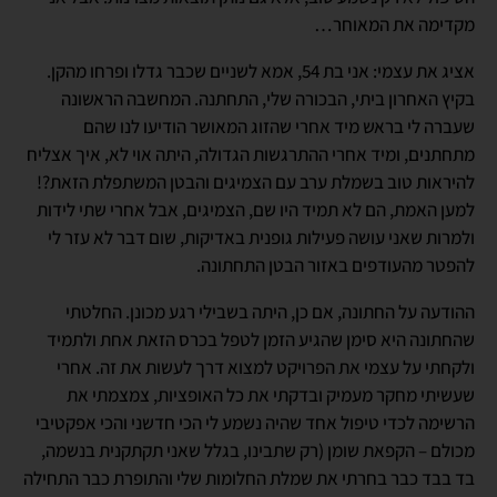
מקדימה את המאוחר…
אציג את עצמי: אני בת 54, אמא לשניים שכבר גדלו ופרחו מהקן.
בקיץ האחרון ביתי, הבכורה שלי, התחתנה. המחשבה הראשונה
שעברה לי בראש מיד אחרי שהזוג המאושר הודיעו לנו שהם
מתחתנים, ומיד אחרי ההתרגשות הגדולה, היתה אוי לא, איך אצליח
להיראות טוב בשמלת ערב עם הצמיגים והבטן המשתפלת הזאת?!
למען האמת, הם לא תמיד היו שם, הצמיגים, אבל אחרי שתי לידות
ולמרות שאני עושה פעילות גופנית באדיקות, שום דבר לא עזר לי
להפטר מהעודפים באזור הבטן התחתונה.
ההודעה על החתונה, אם כן, היתה בשבילי רגע מכונן. החלטתי
שהחתונה היא סימן שהגיע הזמן לטפל בכרס הזאת אחת ולתמיד
ולקחתי על עצמי את הפרויקט למצוא דרך לעשות את זה. אחרי
שעשיתי מחקר מעמיק ובדקתי את כל האופציות, צמצמתי את
הרשימה לכדי טיפול אחד שהיה נשמע לי הכי חדשני והכי אפקטיבי
מכולם – הקפאת שומן (רק שתבינו, בגלל שאני תקתקנית בנשמה,
בד בבד כבר בחרתי את שמלת החלומות שלי והתופרת כבר התחילה