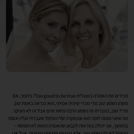
מכירים את האמרה באנגלית Too good to be true? כלומר, אם
משהו נשמע טוב מדי מכדי שיהיה אמיתי, הוא כנראה באמת טוב
מדי? טוב, בעברית זה נשמע הרבה פחות זורם אבל זה לא העיקר.
מה שאני מנסה לומר הוא שבמקרה של הטיפול שעברתי ועליו אספר
בהמשך, אני יכולה בוודאות לקבוע שהאמרה הזאת לא תופסת –
הטיפול לא רק נשמע טוב, אלא גם נותן תוצאות מצוינות. אבל אני