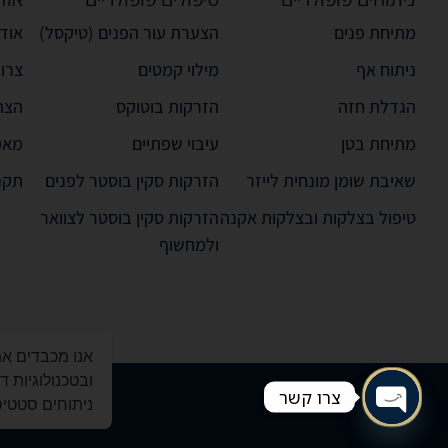
מתיחת פנים
הצערת עור הפנים (טיקסל)
אודו
ניתוח אף
מילוי קמטים
צרו
הגדלת חזה
הזרקות בוטוקס
הצה
מתיחת בטן
עיבוי שפתיים
מאמ
שאיבת שומן מונחית לייזר
הזרקות סקין בוסטר לפנים
תקנ
טיפול בצלקות ובצלקות אקנה
הזרקות סקין בוסטר לצוואר
ולמחשוף
ובטכנולוגיות 
צרו קשר
ניתוחים סטטיסט
Open chaty