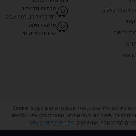
מרפאת תל אביב
ת וינקלר קליניק
רח׳ ברזיל 17, רמת אביב
 קשר
מרפאת חיפה
רת נגישות
שדרות מוריה 44
רים
ון אתר
אנו מכבדים את פרטיותכם - לידיעתכם, אתר זה עושה שימוש בקובצי Cookie
דומות לצורך שיפור חוויית המשתמש, התאמת תוכן אישי, ולביצוע
כל הזכויות שמורות לוינקלר קליניק © 2026
יים.למידע נוסף, אנא עיינו ב-
מדיניות הפרטיות שלנו
.