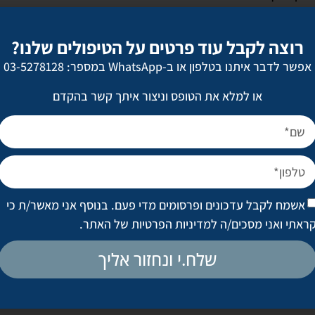
ים הבולטים. לעומת זאת, טיפולי הלייזר והפילינג טובים לפיגמנטציה.
רוצה לקבל עוד פרטים על הטיפולים שלנו?
אפשר לדבר איתנו בטלפון או ב-WhatsApp במספר: 03-5278128
או למלא את הטופס וניצור איתך קשר בהקדם
 רק לפנים, אלא גם לאזורים אחרים בגוף שמאבדים נפחים, כולל גב כפות ה
ם במיוחד להצערת כפות הידיים, וגם מעודדים ייצור מוגבר של קולגן באז
ם ההזרקות לכפות הידיים הן טיפול מהיר עם תקופת החלמה קצרה, והתוצא
אשמח לקבל עדכונים ופרסומים מדי פעם. בנוסף אני מאשר/ת כי
ראתי ואני מסכים/ה
למדיניות הפרטיות של האתר
.
 העור – מהיפרפיגמנטציה, דרך כתמי שמש ועד כתמי גיל – וגם לשפר את מ
שלח.י ונחזור אליך
ך השיוף (פילינג) גם מעורר תהליכי בנייה של תאים בשכבה התת עורית, וב