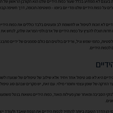
ה בעצם לא מפתיע בכלל שעור כפות הידיים שלנו הוא הקורבן הראשון של 
ם על כפות הידיים שלנו מדי יום ביומו – משטיפה תכופה, דרך חשיפה קב
יים לא זוכות לטיפול או לתשומת לב ומעטים בלבד כוללים את כפות הידיי
 חדות תוכלו להציץ על כפות הידיים של אדם ולפי המראה שלהן, לנחש את ג
לסטיות, כתמי שמש וגיל, וורידים בולטים הם כולם סממנים של ידיים מתב
 לכפות הידיים.
דיים
דיים היא לא סוג טיפול אחד ויחיד אלא שילוב של טיפולים של שנועדו ל
 ועד הזרקה של שומן עצמי וחומרי מילוי. עם זאת, יש מקרים שבהם סוג טיפול
זקי הסביבה ומאחר שהן פעילות מאוד, כפות הידיים נושאות בנטל משמעותי
נים.
מי הן הדרך הטובה ביותר להחזיר לכפות הידיים את הנפח שאבד ולעודד ייצ