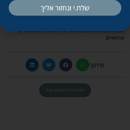
רופאים מומחים מכמה דיסציפלינות – עור, גנטיקה, כירורגיה
שלח.י ונחזור אליך
פלסטית, כלי דם, גניקולוגיה ועוד.
ואם כל זה לא מספיק, הקליניקה גם תציע מגוון של הרצאות
ומפגשים בתחומים שונים בנוסף על כל הטיפולים האסתטיים
והרפואיים.
שיתוף
חזרה לכל המאמרים