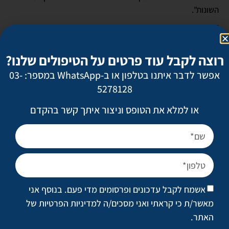
השונות".
רוצה לקבל עוד פרטים על הטיפולים שלנו?
אפשר לדבר איתנו בטלפון או ב-WhatsApp במספר: 03-
5278128
או למלא את הטופס וניצור איתך קשר בהקדם
מרכז חדשנות והרצאות
אשמח לקבל עדכונים ופרסומים מדי פעם. בנוסף אני
מאשר/ת כי קראתי ואני מסכים/ה
למדיניות הפרטיות של
מה שמייחד את הסניף החדש הוא מרכז החדשנות שיוקם בו, שיהיה
האתר
.
משותף לווינקלר קליניק וחברות הלייזרים המובילות בעולם ויפעלו בו