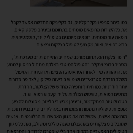
כמו ביתר סניפי וינקלר קליניק, גם בקליניקה החדשה אפשר לקבל
את כל השירות מרופאים מומחים בתחומם וביניהם פלסטיקאים,
רופאת עור מומחית, רופאים מיומנים בטיפולי לייזר, קוסמטיקאית
פרא-רפואית וצוות מקצועי לטיפול בצלקות ופצעים.
"ריפוי צלקת הוא תחום מורכב שמחייב התייחסות רב מערכתית״,
מסביר פרופ׳ וינקלר. ״הטיפול המיטבי בצלקת מתחיל בניסיון למנוע
את התהוותה מיד לאחר הטראומה, הפציעה או הניתוח. הטיפול
משלב הזרקת סטרואידים ושימוש ביריעות סיליקון, לצד פרוצדורות
יותר חודרניות כמו חיתוך ותפירה מחדש של הצלקות, החדרת
מחטים קפואות, טשטוש הצלקות על ידי קעקוע רפואי ועוד.
הטכנולוגיות המתקדמות, וביניהן מכשירי הלייזר, מסוגלות להציע
אופציות טיפוליות נוספות והמומחיות באה לידי ביטוי בבניית תוכנית
מותאמת אישית, שמשלבת את מגוון האפשרויות הרלוונטיות. אנשים
שסובלים מצלקות ימצאו אצלנו מענה כוללני ומשולב, ואת כל מגוון
הטיפולים האפשריים במקום אחד בלי שיצטרכו לנדוד בין המרפאות