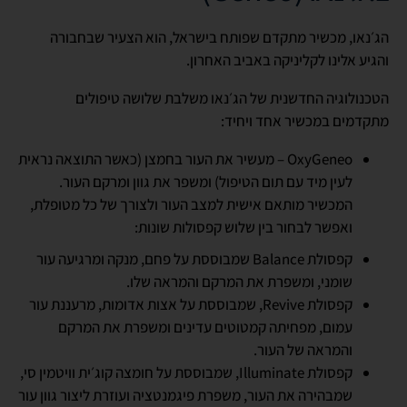
הג׳נאו, מכשיר מתקדם שפותח בישראל, הוא הצעיר שבחבורה
והגיע אלינו לקליניקה באביב האחרון.
הטכנולוגיה החדשנית של הג׳נאו משלבת שלושה טיפולים
מתקדמים במכשיר אחד ויחיד:
OxyGeneo – מעשיר את העור בחמצן (כאשר התוצאה נראית
לעין מיד עם תום הטיפול) ומשפר את גוון ומרקם העור.
המכשיר מותאם אישית למצב העור ולצורך של כל מטופלת,
ואפשר לבחור בין שלוש קפסולות שונות:
קפסולת Balance שמבוססת על פחם, מנקה ומרגיעה עור
שומני, ומשפרת את המרקם והמראה שלו.
קפסולת Revive, שמבוססת על אצות אדומות, מרעננת עור
עמום, מפחיתה קמטוטים עדינים ומשפרת את המרקם
והמראה של העור.
קפסולת Illuminate, שמבוססת על חומצה קוג׳ית וויטמין סי,
שמבהירה את העור, משפרת פיגמנטציה ועוזרת ליצור גוון עור