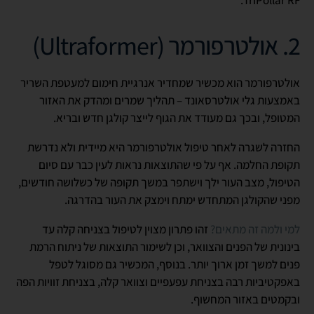
2. אולטרפורמר (Ultraformer)
אולטרפורמר הוא מכשיר שמחדיר אנרגיית חימום למעטפת השריר
באמצעות גלי אולטרסאונד – תהליך שמרים ומהדק את האזור
המטופל, ובכך גם מעודד את הגוף לייצר קולגן חדש ובריא.
החזרה לשגרה לאחר טיפול אולטרפורמר היא מיידית ולא נדרשת
תקופת החלמה. אף על פי שהתוצאות נראות לעין כבר עם סיום
הטיפול, מצב העור ילך וישתפר במשך תקופה של כשלושה חודשים,
מפני שהקולגן המתחדש ימתח וימצק את העור בהדרגה.
למי ולמה זה מתאים?
זהו פתרון מצוין לטיפול בצניחה קלה עד
בינונית של הפנים והצוואר, וכן לשימור התוצאות של ניתוח הרמת
פנים למשך זמן ארוך יותר. בנוסף, המכשיר גם מסוגל לטפל
באפקטיביות רבה בצניחת עפעפיים וצוואר קלה, בצניחת זוויות הפה
ובקמטים באזור המחשוף.