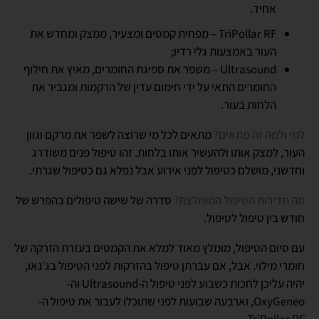
אחיד.
TriPollar RF – מפחית קמטים ומצעיר, ממצק ומחדש את
העור באמצעות גלי רדיו;
Ultrasound – משפר את ספיגת החומרים, מאיץ את חילוף
החומרים התאי על ידי חימום עדין של הרקמות ומגביר את
הלחות בעור.
למי ולמה זה מתאים?
מתאים
לכל מי שרוצה לשפר את מרקם וגוון
העור, למצק אותו ולהעשיר אותו בלחות. זהו טיפול פנים משודרג
וחדשני, מושלם כטיפול לפני אירוע אבל נפלא גם כטיפול שגרתי.
מה תדירות הטיפול המומלצת?
סדרה של שישה טיפולים בהפרש של
חודש בין טיפול לטיפול.
עם סיום הטיפול, מומלץ מאוד למלא את הקמטים בעזרת הזרקה של
חומרי מילוי. אבל, אם עברתן טיפול בהזרקות לפני הטיפול בג׳נאו,
יהיה עליכן לחכות כשבוע לפני טיפול ה-Ultrasound וה-
OxyGeneo, וארבעה שבועות לפני שתוכלו לעבור את טיפול ה-
TriPollar RF.