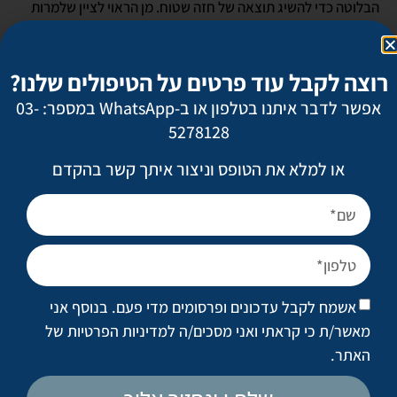
הבלוטה כדי להשיג תוצאה של חזה שטוח. מן הראוי לציין שלמרות
שהרעיון של צלקות על החזה נשמע מפחיד, בפועל החתך מתבצע
סביב חצי מהפטמה ולכן מסווה היטב.
רוצה לקבל עוד פרטים על הטיפולים שלנו?
גברים שיש להם עור עודף בנוסף לשגשוג הבלוטה ולשומן, עשויים
אפשר לדבר איתנו בטלפון או ב-WhatsApp במספר: 03-
להזדקק גם למתיחה של העור, כאשר במקרים של שד גדול במיוחד
5278128
יידרש ניתוח להקטנת השד.
או למלא את הטופס וניצור איתך קשר בהקדם
לעצב את קו הלסת
אשמח לקבל עדכונים ופרסומים מדי פעם. בנוסף אני
מאשר/ת כי קראתי ואני מסכים/ה
למדיניות הפרטיות של
האתר
.