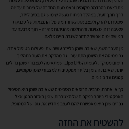
השומן עוברת הכנה מכנית שמקלה על הפעולה, כשהשאיבה עצמה
מתבצעת בהרדמה מקומית ובאמצעות החדרה של צינורית עדינה
דרך חתך זעיר. במהלך הניתוח נעשה שימוש גם בסיב לייזר,
שמטרתו להדק ולעצב את האזור המטופל. התוצאות של טכניקת
שאיבה זו הן מצוינות וההחלמה מהניתוח מהירה – תוך ארבעה עד
חמישה ימים אפשר לחזור לשגרת חיים מלאה.
מן העבר השני, שאיבת שומן בלייזר עושה שתי פעולות בטיפול אחד:
גם ממיסה את השומן התת עורי וגם מהדקת את העור בתהליך
חימום ממוקד. לעומת ה-Lipo Lift, שמתאימה למצבורי שומן גדולים
יותר, שאיבת השומן בלייזר אפקטיבית למצבורי שומן מקומיים,
קטנים עד בינוניים.
כך או אחרת, מרבית הרופאים מסכימים ששאיבת שומן היא הטיפול
האפקטיבי ביותר במקרים של הצטברות שומן באזור הבטן אצל
גברים שכן היא מאפשרת להם לעצב מחדש את גופו של המטופל.
להשטיח את החזה