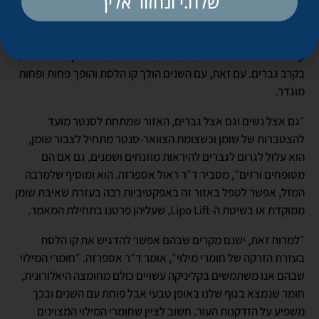
שלח.י ונחזור אליך
קו לסת מוגדר הוא אחד מסממני המראה הצעיר גם בקרב נשים וגם
בקרב גברים. עם זאת, עם השנים הולך קו הלסת והופך פחות ופחות
מוגדר.
״גם אצל נשים וגם אצל גברים, האזור שמתחת לסנטר מועד
להצטברות של שומן וכשצומת הצוואר-סנטר מתחיל לצבור שומן,
הוא עלול לגרום לגברים להיראות מוזנחים ושמנים, גם אם הם
מטופחים ורזים״, מסביר ד״ר ראול אספרזה. הוא ומוסיף שלמרבה
המזל, אפשר לטפל באזור זה באפקטיביות רבה בעזרת שאיבת שומן
ממוקדת או בשיטת ה-Lipo Lift, שעליהן פרטנו בתחילת המאמר.
״למרות זאת, ישנם מקרים שבהם אפשר להדגיש את קו הלסת
בעזרת הזרקה של חומרי מילוי״, אומר ד״ר אספרזה. ״חומרי המילוי
שבהם אנו משתמשים בקליניקה עשויים כולם מחומצה היאלורונית,
חומר שנמצא בגוף שלנו באופן טבעי אבל פוחת עם השנים ובכך
משפיע על הזדקנות העור. חשוב לציין שחומרי המילוי המצוינים