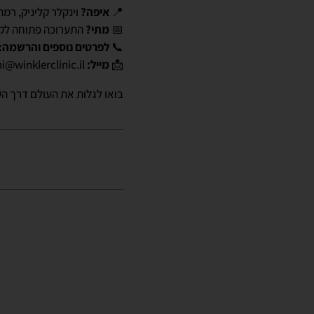
📍
איפה?
וינקלר קליניק, רמת
📅
מתי?
התערוכה פתוחה לקה
📞
לפרטים נוספים והרשמה:
📩
מייל:
i@winklerclinic.il
בואו לגלות את העולם דרך ה