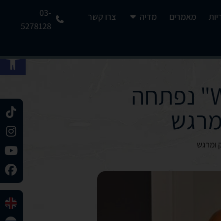
03-
יות
מאמרים
מדיה
צרו קשר
5278128
פתח 
תערוכת הצילום "Women of Africa" נפתחה
ומרגש