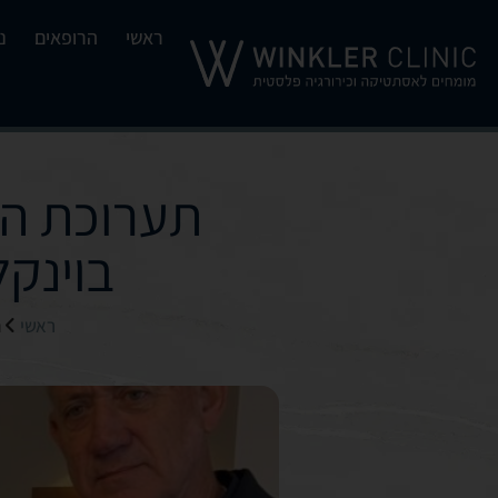
ראשי
הרופאים
נ
בוינקל
ראשי
ת