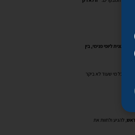
 אחד המבקרים.
"זו לא רק
 חיצונית ליופי פנימי, בין
ים את כל מי שעוד לא ביקר
ראש
, להגיע ולחוות את