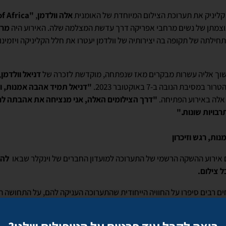
קליניק את תערוכת הצילום המיוחדת של האומנית
אלה וולדמן
,
"Women of Africa"
מתן של נשים מרחבי אפריקה דרך עדשת המצלמה שלה. האירוע היה
מרג
 תחילתה של תקופה בה יצירותיה של וולדמן יעטרו את חלל הקליניקה ויזמי
וך אליה עשרות מבקרים מאז שנפתחה, מוקדשת לזכרה של
דניאל וולדמן
,
מסיבת הנובה ב-7 באוקטובר 2023.
"דניאל תמיד אהבה אמנות, ו
אלה באירוע הפתיחה.
"דרך הצילומים האלה, אני מנציחה את אהבתה לח
בויות שונות."
ות, רגש וזיכרון
להת
 צילום.
ם רבים סיפרו על החוויה הייחודית שהתערוכה העניקה להם, על התחושה ה
 מרחבי אפריקה, ועל החיבור העמוק שנוצר בין הדמויות המצולמות לבין סיפ