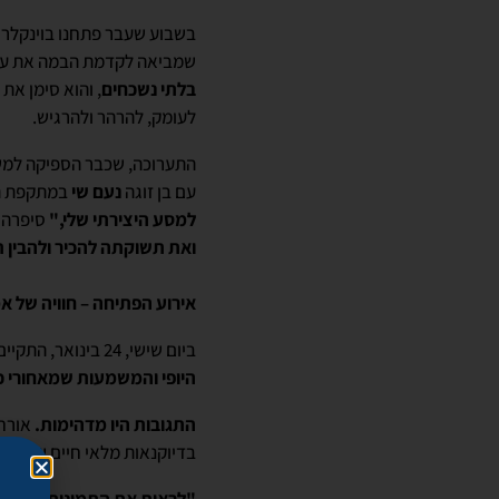
בשבוע שעבר פתחנו בוינקלר 
שמביאה לקדמת הבמה את עוצ
בלתי נשכחים
, והוא סימן את
לעומק, להרהר ולהרגיש.
התערוכה, שכבר הספיקה למש
עם בן זוגה
נעם שי
במתקפת הטרור ב
למסע היצירתי שלי,"
סיפרה 
ואת תשוקתה להכיר ולהבין תר
אירוע הפתיחה – חוויה של אמנ
ביום שישי, 24 בינואר, התקיים אירוע ההשקה הרשמי של התערוכה למועדון החברים של וינקלר שבאו
היופי והמשמעות שמאחורי כל
התגובות היו מדהימות.
אורחי
בדיוקנאות מלאי חיים של נשים