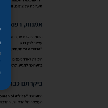
"לראות את התמונות הללו – 
תערוכה של צילום, זו תערוכ
אמנות, רפואה ו
היוזמה לארח את התערוכה בוו
עיצוב לבין רגש.
"הרפואה האסתטית היא אומ
היכולת לארח אמנים ישראליים
ק
בתערוכה
להגיע, לראות, לה
ביקרתם כבר בתע
התערוכה
"Women of Africa"
העוצמה של הדמויות, התרבויו