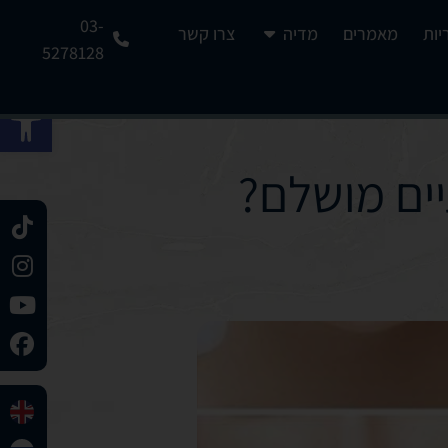
03-
יות
מאמרים
מדיה
צרו קשר
5278128
פתח 
ים מושלם?