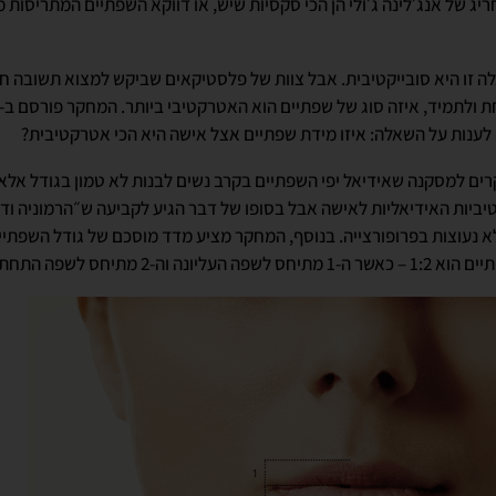
ג של אנג׳לינה ג׳ולי הן הכי סקסיות שיש, או דווקא השפתיים המתריסות מ
לה זו היא סובייקטיבית. אבל צוות של פלסטיקאים שביקש למצוא תשובה 
רים למסקנה שאידיאל יפי השפתיים בקרב נשים לבנות לא טמון בגודל אלא
ביות האידיאליות לאישה אבל בסופו של דבר הגיע לקביעה ש״הרמוניה ודי
לא נעוצות בפרופורצייה. בנוסף, המחקר מציע מדד מוסכם של גודל השפתי
-2 מתיחס לשפה התחתונה: