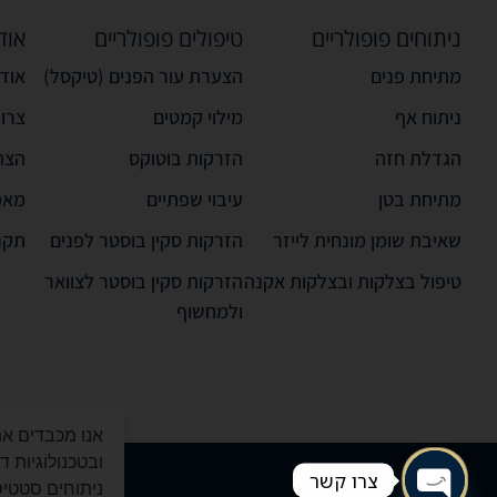
ניתוחים פופולריים
טיפולים פופולריים
אוד
מתיחת פנים
הצערת עור הפנים (טיקסל)
אודו
ניתוח אף
מילוי קמטים
צרו
הגדלת חזה
הזרקות בוטוקס
הצה
מתיחת בטן
עיבוי שפתיים
מאמ
שאיבת שומן מונחית לייזר
הזרקות סקין בוסטר לפנים
תקנ
טיפול בצלקות ובצלקות אקנה
הזרקות סקין בוסטר לצוואר
ולמחשוף
ובטכנולוגיות 
צרו קשר
ניתוחים סטטיסט