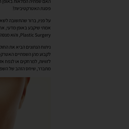
האם שפתיה המלאות באופן חרי
פסגת האטרקטיביות?
על פניו, ברור שהתשובה לשא
Plastic Surgery, והוא מנסה לענות על השאלה: איזו מידת שפתיים אצל אישה היא הכי אטרקטיבית?
ניתוח הנתונים הביא את החוק
לקבוע מהן השפתיים האטרקטי
לזוויות, למרחקים או לנפח א
מתברר, שיחס הזהב של השפתיים הוא 1:2 – כאשר ה-1 מתיחס לשפה העליונה וה