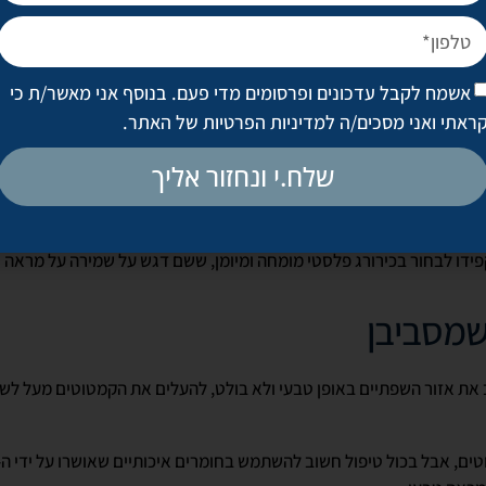
ים להתמקד בעיצוב צורת השפתיים או במילוי הנפח שלהן, גם כשאנחנו ל
של השפתיים לאבד מנפחן עם השנים. בנוסף לשפתיים עצמן, ישנם חומרי מ
מראה העור באזור עדין זה.
אשמח לקבל עדכונים ופרסומים מדי פעם. בנוסף אני מאשר/ת כי
ראתי ואני מסכים/ה
למדיניות הפרטיות של האתר
.
שלח.י ונחזור אליך
ים לשפתיים,
כוללות שימוש בחומצה היאלורונית המותאמת לאזור זה. ההזרק
ת לשלוט על האפקט הסופי ולהתאים את התוצאה לרצון המטופלת. וכמו 
ידו לבחור בכירורג פלסטי מומחה ומיומן, ששם דגש על שמירה על מראה ט
שמסביבן
את אזור השפתיים באופן טבעי ולא בולט, להעלים את הקמטוטים מעל לשפ