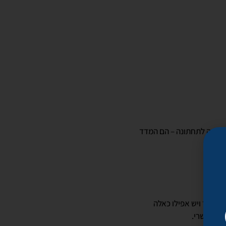
5 של סך הכול שטח השפתיים, יחד עם יחס של 1:2 בין השפה העליונה לתחתונה – הם המדד
י יותר ויש אפילו כאלה
ם האפשרי.