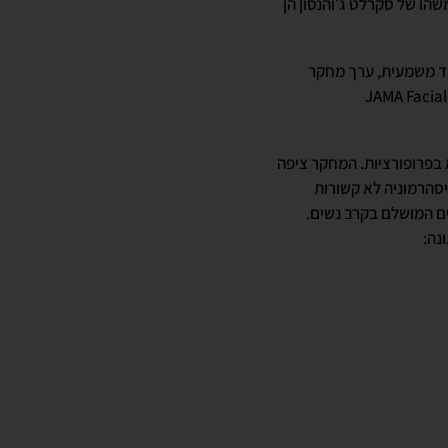
שהו של סקרלט ג׳והנסון הן
חד משמעית, ערך מחקר
אמתי שיקבע באופן מדעי, אחת ולתמיד, איזה סוג של שפתיים הוא האטרקטיבי ביותר. המחקר פורסם ב-JAMA Facial
 בפרופורציות. המחקר ציפה
סהרמוניה לא קשורות
ים המושלם בקרב נשים.