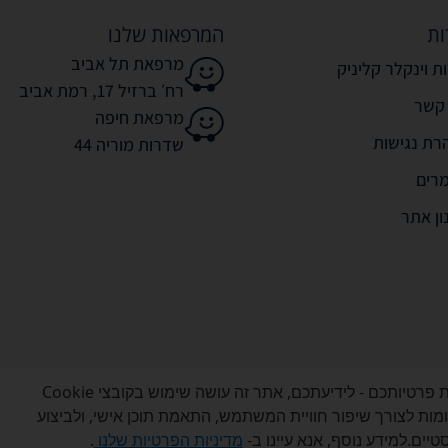
ות
המרפאות שלנו
מרפאת תל אביב
ת וינקלר קליניק
רח׳ ברזיל 17, רמת אביב
 קשר
מרפאת חיפה
רת נגישות
שדרות מוריה 44
רים
ון אתר
אנו מכבדים את פרטיותכם - לידיעתכם, אתר זה עושה שימוש בקובצי Cookie
דומות לצורך שיפור חוויית המשתמש, התאמת תוכן אישי, ולביצוע
כל הזכויות שמורות לוינקלר קליניק © 2026
יים.למידע נוסף, אנא עיינו ב-
מדיניות הפרטיות שלנו
.