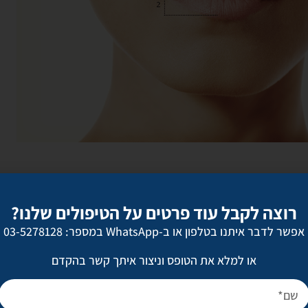
לפיכך, החוקרים קבעו שהגדלה של 3.5%
ותר בקרב נשים.
רוצה לקבל עוד פרטים על הטיפולים שלנו?
אפשר לדבר איתנו בטלפון או ב-WhatsApp במספר: 03-5278128
 לבחור בהגדלת שפתיים?
או למלא את הטופס וניצור איתך קשר בהקדם
 מאוד. חלק רוצות מילוי והדגשה שתראה טבעית, אחרות מבקשות שינוי דרמט
ים שלהן. כלומר, הבקשות באמת משתרעות על פני כל ספקטרום השינויי