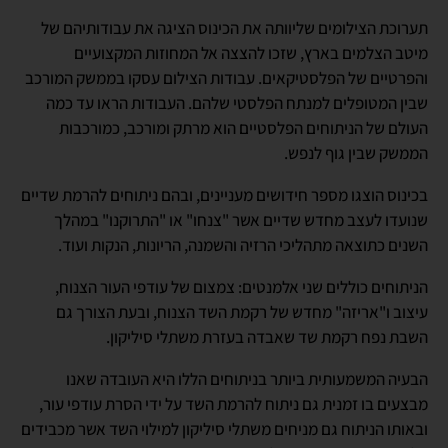
תערוכת הצילומים שליוותה את הכינוס הציגה את עבודותיהם של
מיטב הצלמים בארץ, שזכו להצצה אל המחוזות המקצועיים
והפרטיים של הפלסטיקאים. עבודות הצילום עסקו בממשק המורכב
שבין המטופלים למנתח הפלסטי שלהם. העבודות הראו עד כמה
העולם של הניתוחים הפלסטיים הוא מרתק ומורכב, כמורכבות
הממשק שבין גוף לנפש.
בכינוס הוצגו מספר חידושים מעניינים, ובהם ניתוחים להרמת שדיים
שנועדו לעצב מחדש שדיים אשר "צנחו" או "התרוקנו" במהלך
השנים כתוצאה מתהליכי הרזיה והשמנה, הריונות, הנקות ועוד.
הניתוחים כוללים שני אלמנטים: צמצום של עודפי העור הצנוח,
עיצוב ו"אריזה" מחדש של רקמת השד הצנוח, ובעת הצורך גם
השבת נפח רקמת שד שאבדה בעזרת משתלי סיליקון.
הבעיה המשמעותית ביותר בניתוחים הללו היא העובדה שאנו
מבצעים בו זמנית גם ניתוח להרמת השד על ידי הסרת עודפי עור,
ובאותו הניתוח גם מניחים משתלי סיליקון למילוי השד אשר מכבידים