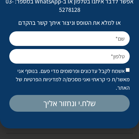
אפשר לדבר איתנו בטלפון או ב-WhatsApp במספר: 03-
יריעות אלה (המונחות במהלך הניתוח בנוסף למשתלי הסיליקון
5278128
החדשים שנוספו לאחרונה לשימוש הפלסטיקאים) מאפשרות, כך
או למלא את הטופס וניצור איתך קשר בהקדם
טוענים המציגים, להשיג שיפור משמעותי בקיבוע המשתל לדופן בית
החזה ולשיפור בתוצאות האסתטיות של הניתוחים להרמת שדיים
ובניתוחי השחזור אחרי כריתה. מכאן שמטרתן העיקרית של היריעות
העוטפות את משתלי הסיליקון בניתוחים להרמת השדיים והשחזור
היא להאט את הצניחה (הבלתי נמנעת) של השד שהורם מעלה
בניתוח.
אשמח לקבל עדכונים ופרסומים מדי פעם. בנוסף אני
עוד הוצגו בכינוס עבודות מחקר וטכניקות לעיצוב מחדש של "העין
מאשר/ת כי קראתי ואני מסכים/ה
למדיניות הפרטיות של
המתבגרת". על החדש "והישן" בניתוחי העפעף התחתון אכתוב
האתר
.
בהרחבה בפעם הבאה. •
שלח.י ונחזור אליך
שיתוף