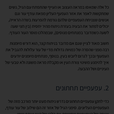
כל אלה שמאסו במראה העצוב או העייף שהתפתח עם הגיל, נשים
שמתקשות לאפר את אזור העפעף העליון מפאת עודף עור וגם
אנשים שצניחת העפעפיים שלהם גורמת להפרעות בשדה הראייה,
יכולים לפתור את הבעיה בעזרת ניתוח מהיר יחסית (בין חצי שעה
לשעה כשמדובר במנתחים מנוסים), שבמהלכו מוסר העור העודף.
חשוב מאוד לציין שגם אם מדובר בניתוח קצר, הוא דורש מיומנות
רבה מפני שהסרה של כמויות גדולות מדי של עור עלולות להגביל את
העפעוף ובכך לגרום ליובש בעין. בנוסף, מנתחים מיומנים יודעים
איך להימנע משינוי צורת העין או מקבלת מראה משונה ולא טבעי של
העיניים ושל ההבעה.
2. עפעפיים תחתונים
כדי לתקן עפעפיים תחתונים נדרש ניתוח מעט יותר מורכב מזה של
העפעפיים העליונים. סימני הגיל של אזור זה הם שילוב של עור עודף,
צניחה של העפעפיים שחושפת את הלבן של העין ועודף שומן,