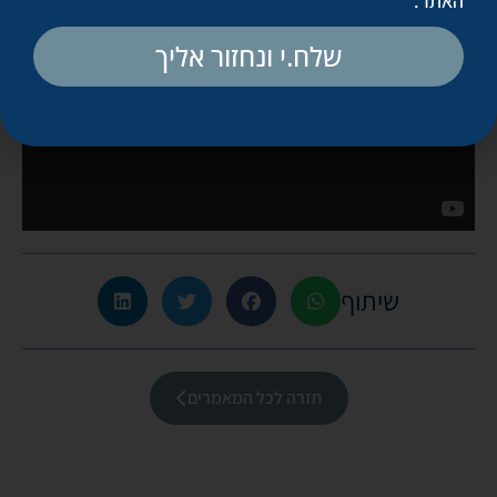
האתר
.
מבחינה הורמונלית, גודש והצטברות נוזלים, איזון מלחים ורמות
ברזל, הפרשת חלב בשדיים ועוד ועוד. גם מי שלא מניקה תזדקק
שלח.י ונחזור אליך
לתקופה שאחרי הלידה להתאוששות ולא לניתוחים.
לסיכום, אנחנו המנתחים הפלסטיים לוקחים על עצמנו את מלוא
האחריות והמקצועיות הנדרשות להצלחת הטיפול שלכן. אבל לא
מספיק להחליט, לבחור רופא ולשלם. עליכן להקפיד על ההכנות לפני
ואחרי הניתוח, וכך לתרום להצלחתו.
שיתוף
חזרה לכל המאמרים