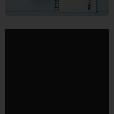
זהו, הגיע היום שבו החלטת לעשות ניתוח קוסמטי, את לא מסוגלת
יותר לסבול את המראה שלך, תהא הסיבה אשר תהא. בחרת את
המנתח ובקרוב תעברי את הניתוח המיוחל. עכשיו, נדרשות ממך
נכונות ונחישות שיגבו את ההחלטה שלך לעבור טיפול או ניתוח
שכרוכים בכאב. לא פחות משמעותית היא ההחלטה לשאת בתשלום
הנכבד של הניתוח ולקחת את ימי החופשה המתבקשים לאחריו.
מטופלות ומטופלים רבים חשים שבתום התהליך המורכב שתואר
למעלה, חלקם הסתיים. "התלבטתי, החלטתי, בחרתי רופא
ושילמתי" – המחשבה שזה כל מה שנדרש מהמטופלים לא תואמת
את המציאות.
בפועל, יש רשימה של מטלות למועמדות לניתוח. אני ממליץ לכן