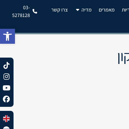
03-
יות
מאמרים
מדיה
צרו קשר
5278128
פתח 
ון