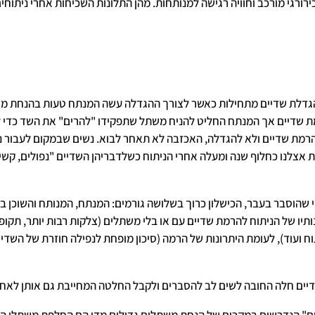
ירורגי מורכב וחוויה רגישה למנותחות. מהן התלונות השכיחות אחרי ניתוחי
גדלת שדיים מתחילות כאשר לצורך ההגדלה עשה המנתח טעות בהנחת משת
 שדיים אך המנתח החליט להניח משתל שתפקידו "להרים" את השד כדי ל
הרמת שדיים ולא להגדלה, האכזבה לא תאחר לבוא. נשים שבמקום לעבור נ
אצלנו כחלוף שנה ומעלה אחרי הניתוח כשלדבריהן השדיים "נפולים, קשים,
שהוסבר בעבר, הכישלון כרוך בשלושה גורמים: המנתח, המנותח והשוכן ב
יו של הניתוח להרמת שדיים עם או בלי משתלים (צלקות רבות יותר, תקופ
וח ועוד), לעומת היתרונות של הרמה (סיכון מופחת לנפילה חוזרת של השדי
דיים חלה החובה לשים לב להסברים ולקבל החלטה המחייבת גם אותן לאחר