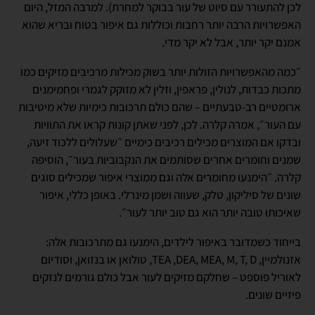
לכן להתעורר עם סיוט של עור בבוקר למחרת). למרבה המזל, היום
האפשרויות הרבה יותר רחבות וכוללות גם איפור בטוח ובריא שהוא
אמנם יקר יותר, אבל לא יקר מדי.
״כמה מהאפשרויות הזולות יותר בשוק מכילות מרכיבים מזיקים כמו
מתכות כבדות, לנולין, פראפין, וזלין לא מזוקק לגמרי ופחמימנים
ארומטיים רב-טבעתיים – שהם כולם תרכובות כימיות שלא מיטיבות
עם העור״, אמרה קלרה. לכן, לפני שאתן קונות קראו את התוויות
ובדקו אם המוצרים מכילים רכיבים כימיים ״שעלולים ללכוד זיעה,
שמנים וחומרים אחרים שסותמים את הנקבוביות בעור״, הוסיפה
קלרה. ״הימנעו מחומרים אלה וגם ממוצרי איפור שמכילים סוגים
שונים של סיליקון, טלק, שעווה ושמן מינרלי. באופן כללי, איפור
שאיכותו טובה יותר הוא גם טוב יותר לעור״.
בייחוד כשמדובר באיפור לילדים, הימנעו גם מתרכובות אלה:
אזנולמיין, TEA ,DEA, MEA, M, T, D, טולואן או בנזואן, וסודיום
לאוריל פוספט – שחלקם מזיקים לעור אבל כולם גורמים לנזקים
פיזיים שונים.