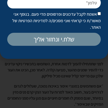
אשמח לקבל עדכונים ופרסומים מדי פעם. בנוסף אני
מאשר/ת כי קראתי ואני מסכים/ה
למדיניות הפרטיות של
האתר
.
שלח.י ונחזור אליך
לפני שתתחילו להפוך לדמות אחרת, השתמשו בתכשירי ניקוי עדינים
כדי להסיר שמנים מהעור, מציעה קלרה. לאחר מכן, הכינו את העור
שלכן עם פריימר קליל שאיננו מכיל סיליקון.
״אם משתמשים במוצרי איפור באיכות נמוכה, שעלולים לגרום
לגירויים בעור, חשוב מאוד למרוח על העור הנקי קרם פנים מזין
במיוחד, שגם מספק לו חומרים חיוניים וגם מגן עליו מפני החומרים
המזיקים שבאיפור״.