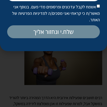
אהובות ומועדפות לסדר היום הקבוע כדי שלא תהיו עסוקות מדי
אשמח לקבל עדכונים ופרסומים מדי פעם. בנוסף אני
בחשיבה על המשקל שמסרב לזוז.
מאשר/ת כי קראתי ואני מסכים/ה
למדיניות הפרטיות של
האתר
.
הוסיפו יותר תרגילי כוח
שלח.י ונחזור אליך
רבים חושבים שפעילות אירובית היא הדרך המהירה ביותר להוריד
במשקל אבל, למרות שפעילות זו אכן מומלצת לירידה במשקל,