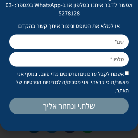
אפשר לדבר איתנו בטלפון או ב-WhatsApp במספר: 03-
התמצק עוד קצת ומבחינתי, אין דרך טובה מזו להתחיל את היום! אין
לי ספק שעשיתי את הדבר הנכון – הביטחון העצמי שלי השתפר ואני
5278128
חוגגת את החיים".
או למלא את הטופס וניצור איתך קשר בהקדם
לפני ואחרי
בהמשך לדבריה של ג', אין דרך טובה יותר להמחיש את התוצאות
הדרמתיות של שאיבת השומן הממוקדת בסנטר, ואת הניסיון
והמומחיות של פרופ' וינקלר בפרוצדורה, מאשר להציג בפניכם
אשמח לקבל עדכונים ופרסומים מדי פעם. בנוסף אני
התוצאות הדרמתיות בכבודן ובעצמן.
מאשר/ת כי קראתי ואני מסכים/ה
למדיניות הפרטיות של
האתר
.
שלח.י ונחזור אליך
שיתוף