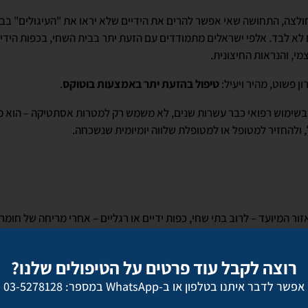
ולצה, התחושה שאי אפשר להרים את הידיים שלא יראו את "העיגולים" בב
א לבד. אלפי ישראלים מתמודדים עם הזעת יתר בבית השחי, בכפות הידיי
מי, והנראות החיצונית.
ן פשוט, מהיר ויעיל:
טיפול בהזעת יתר באמצעות בוטוקס
.
בשימוש רפואי כבר עשרות שנים, לא משמש רק למטרות אסתטיקה – הוא מ
 ולהחזיר למטופל או למטופלת שלווה יומיומית שנשכחה.
 דרמטית בכמות ההזעה.
טיפול בהזעת יתר בבית השחי
מביא לרוב תוצאה 
רוצה לקבל עוד פרטים על הטיפולים שלנו?
אפשר לדבר איתנו בטלפון או ב-WhatsApp במספר: 03-5278128