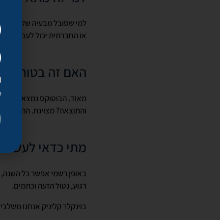
למי שסובל מבעיה של הזעת י
או החברתית יכול לעבור את הטי
האם זה בטוח?
ק
מאוד. הבוטוקס נמצא בשימוש ב
והתוצאה? מצוינת. ההזעה פוח
מתי כדאי לעשות 
באופן רשמי אפשר כל השנה, 
רגוע, נטול הזעה וכתמים.
בוינקלר קליניק אנחנו משלבים ניסיון רפואי של למעלה מ־25 שנ