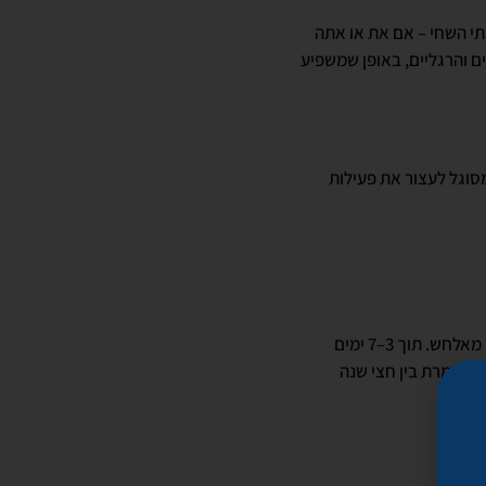
תי השחי – אם את או אתה
ם והרגליים, באופן שמשפיע
סוגל לעצור את פעילות
הרופא מזריק את הבוטוקס לאזור המיועד – לרוב בתי שחי, כפות ידיים או רגליים – אחרי מריחה של חומר מאלחש. תוך 3–7 ימים
שנשמרת בין חצי שנה