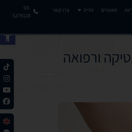
03-
יות
מאמרים
מדיה
צרו קשר
5278128
פתח 
יקה ורפואה