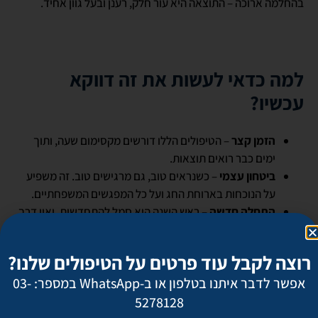
בהחלמה ארוכה – התוצאה היא עור חלק, רענן ובעל גוון אחיד.
למה כדאי לעשות את זה דווקא
עכשיו?
הזמן קצר
– הטיפולים הללו דורשים מקסימום שעה, ותוך
ימים כבר רואים תוצאות.
ביטחון עצמי
– כשנראים טוב, גם מרגישים טוב. זה משפיע
על הנוכחות בארוחת החג ועל כל המפגשים המשפחתיים.
התחלה חדשה
– ראש השנה הוא סמל להתחדשות, ואין דרך
טובה יותר להתחיל שנה מאשר להרגיש במיטבך.
רוצה לקבל עוד פרטים על הטיפולים שלנו?
לסיכום
אפשר לדבר איתנו בטלפון או ב-WhatsApp במספר: 03-
5278128