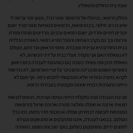
טובת בית החולים ומטופליו.
החלק הרפואי, בניהולו של פרופסור מוטי רביד, מגוון יותר ונראה לי
שיש בו רוב חילוני. בין הרופאות, הרופאים והאחיות שאני מכיר ישנם
יהודים דתיים וחרדים, ישנם רופאים ערבים, מרדימים מהודו ומזרח
אירופה וכך גם בקרב האחיות והסגל הפרא רפואי. האווירה הכללית
בבית החולים היא עניינית ומכבדת. מיומי הראשון ועד היום, מעולם
לא נשאלתי האם אני מקפיד אצלי בבית על דיני הכשרות, לא
נשאלתי היכן ומה עשיתי בשבת (גם כשהגעתי לעבודה ביום ראשון
כששיזוף השמש מהבריכה והים ניכר על פניי השרופים), לא נדרשתי
לקרוא בתורה ובוודאי שלא התבקשתי לחבוש כיפה. אף פעם לא
הייתה התערבות רבנית שאינה מקצועית בעבודתי כרופא.
סביבת העבודה שבה נתקלתי הייתה נעימה ועניינית. הנשים לובשות
חצאית ארוכה או שמלה וחולצה סגורה וארוכת שרוול (הרופאות
המנתחות לובשות לבחירתן שמלה או מכנסי חדר ניתוח, כמו בכל
העולם). בבואנו לעבודה, איננו מתחבקים או מתנשקים וגם לא
לוחצים ידיים. מסתפקים בשלום, בוקר טוב ומה נשמע. האווירה