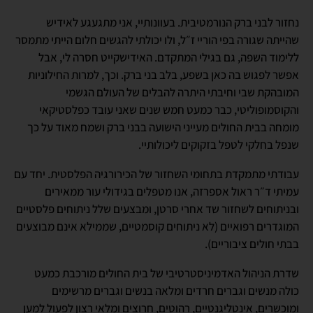
נחזור לבני ברק הנורמטיבית. בעוונותיי, אני מתגעגע לאידיש
שהייתה שגורה בפי הוריי ז״ל, ולו יכולתי להגשים חלום הייתי מתמסר
ללימוד השפה, גם בגילי המתקדם. האידישקייט חסרה לי, אבל
אפשר לפגוש בה כאן בשפע, בלב בני ברק. וכך, למרות החילוניות
המובהקת שבי וחיבתי היתרה להבלים של העולם הגשמי
והקוסמופוליטי, כבר כמעט חמש שנים שאני עובד כפלסטיקאי
מומחה בבית החולים מעייני הישועה בבני ברק ושמח מאוד על כך
שנפל בחלקי לטפל בזקוקים ליכולותיי.
עבודתי מתמקדת בתחומי השחזור של הכירורגיה הפלסטית. יחד עם
עמיתי ד״ר ראול אספרזה, אנו מטפלים בגידולי עור ממאירים
ובניתוחים לשחזור שד אחרי סרטן, ומבצעים שלל ניתוחים פלסטיים
המוגדרים רפואיים (לא ניתוחים קוסמטיים, שממילא אינם מבוצעים
בבתי חולים ציבוריים).
שדרת הניהול האדמיניסטרטיבי של בית החולים מורכבת כמעט
כולה מנשים וגברים חרדים ומלאה בנשים וגברים מרשימים
ומוכשרים, אינטליגנטיים, רהוטים, חרוצים ומלאי רצון לפעול למען