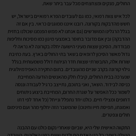
החולים, מנקים ומצחצחים מכל עבר ביתר שאת.
לכל איש צוות רפואי, כמו גם לעובדים הפרא רפואיים בישראל, יש
חשש מהדבקות בקורונה. רובנו איננו ממוגנים כראוי. בין אם זה
בגלל הרגלינו המושרשים (גם אנחנו לא ממש הפנמנו שכולנו בחזית
ההדבקה) ובין אם מדובר בחוסר באמצעי מיגון כמו מסיכות וחליפות
מבודדות. הסיכון שצוות מעיני הישועה יחלה בקורונה לא נראה לי
גדול מאשר הסיכון לרופאים בשאר בתי החולים בארץ. בעת כתיבת
שורות אלה, התבשרתי שצוות חדר הניתוח דולל משמעותית בגלל
גילוי קורונה בקרב שניים מהעובדים. בתום החקירה האפידמיולוגית
שנערכה בבית החולים, קיבלו חלק מהאנשים הודעה המחייבת
כניסה לבידוד. השאר, ואני בתוכם, נתייצב כרגיל לעבודה וננסה
לשמור ככל האפשר על שגרת החרום, המחייבת ביצוע ניתוחים
דחופים ומצילי חיים. כולנו יחד נתפלל ונייחל (כל אחד לפי דתו
ואמונתו, תפיסת חייו וחינוכו) שהמשבר הזה יחלוף מהר ועם מינימום
חולים ונפטרים.
התקווה האישית שלי היא, שביום שאחרי נקום כולנו עם ההבנה
הנעלה ביותר: כל בני האדם הם ילדים שווים בפני האלוהים. העובדה