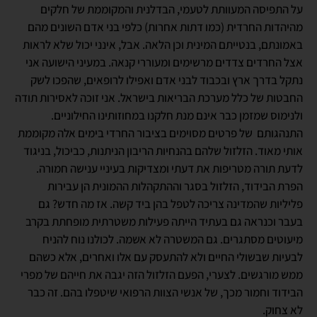
על התפיסה המעוותת לטעמי, הבדלנית והמקוממת של חלקים
מהיהדות החרדית (כמו דתות אחרות) כלפי בני אדם השונים מהם
באמונתם, בנטייתם המינית וכן הלאה. אבל, אינני יכול שלא לראות
אצל החרדים צדדים מרשימים ומעוררי קנאה. במעיני הישועה אני
נתקל בדרך ארץ ובכבוד לבני אדם ואפילו לרופאים, שהפכו לשק
החבטות של כלל מערכת הבריאות בישראל. אני זוכה לאסירות תודה
ולנימוס שמזמן כבר אינם מנת חלקנו במחוזותינו החילוניים.
התנהגותם של פרטים מסוימים בציבור החרדי בימים אלה מקוממת
אותי מאוד. הזלזול שלהם בהנחיות הריבון הניתנות, כביכול, בניגוד
לדעת תורה מטריפות את דעתי ומצדיקות בעיניי ענישה חמורה.
הפרת הבידוד, הזלזול בסגר וההתקהלות ההמונית הן עבירות
פליליות שהמדינה צריכה לטפל בהן ביד קשה. אז מה חדש? גם
בעבר וכנראה גם בעתיד הייתה פעילות משטרתית מופחתת בקרב
מיעוטים מסתגרים. גם המשטרה לא אשמה. לכולנו נוח להניח
לבעיות שבשולי החיים ולא להתעסק עם אלו ואחרים, אלא כשהם
ממש מורגשים. לצערי, הפעם הזלזול הזה יגבה את חייהם של מפרי
הבידוד וחמור מכך, של אנשי הצוות הרפואי שיטפלו בהם. זה כבר
לא צחוק.