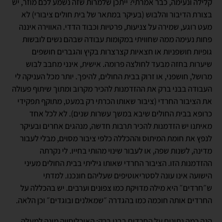
קלילה ונעימה, כבר אמרתי? ייתכן שלמרות שזה נשמע לכם מוזר, יש
בצורת הדיבור והלבוש (בעיקר במתאר של בית חולים ציבורי) לא
מעט רוגע, שמירה על צניעות, פרטיות וכבוד הדדי. האווירה איננה
פחות נעימה ממה שחוויתי במקומות עבודה שבהם נשים לובשות
גופיות חושפניות או חצאיות קצרצרות בקיץ והגברים חושפים
שיערות בחזה מבעד לחולצה פרומה. אישית, אינני מחבב לבוש
מרושל, חושפני, או זרוק בבית החולים, להיפך. יותר מכל העניקה לי
העבודה בבני ברק את ההזדמנות להכיר מקרוב ומתוך שיתוף פעולה
את הציבור החרדי (ציבור שאותו הכרתי רק במעט, מתוקף תפקידי
כרופא בבית החולים שיבא במשך עשרות שנים). לא לכל אחד
מאיתנו יש הזדמנות להכיר תרבות חדשה, מנהגים אחרים ובעיקר
לנפץ את חומת המיתוס וההכללה כלפי ציבור מסוים, מבלי לעבור
מדינה, לשנות שפה, או לעבור שינוי מהותי בחייו. לי נקרתה
ההזדמנות הזו. הציבור החרדי שאותו גיליתי בבית החולים מעיני
הישועה אינו עונה לסטריאוטיפים שעליהם חונכנו. למדתי
ש״חרדים״ היא מילה מדויקת כמו צפונים וערבים. יש בהכללה על
החרדים אותה חוכמה כמו בהגדרה ״שמאלנים ובוגדים״ וכן הלאה.
הנה כמה נתונים על החרדים בבני ברק: האוכלוסייה מונה למעלה