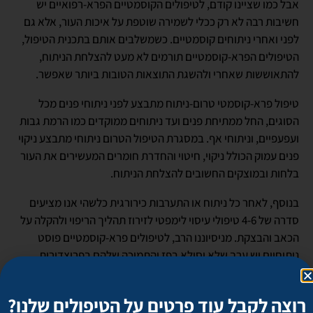
אבל כמו שציינו קודם, לטיפולים הקוסמטיים הפרא-רפואיים יש
חשיבות רבה לא רק ככלי לשמירה שוטפת על איכות העור, אלא גם
לפני ואחרי ניתוחים קוסמטיים. כשמשלבים אותם בתכנית הטיפול,
הטיפולים הפרא-קוסמטיים תורמים לא מעט להצלחת הניתוח,
להתאוששות שאחרי ולהשגת התוצאות הטובות ביותר שאפשר.
טיפול פרא-קוסמטי טרום-ניתוח מתבצע לפני ניתוחי פנים מכל
הסוגים, החל ממתיחת פנים ועד ניתוחים ממוקדים כמו הרמת גבות
ועפעפיים, וניתוחי אף. במסגרת הטיפול הטרום ניתוחי מתבצע ניקוי
פנים עמוק הכולל ניקוי, חיטוי והחדרת חומרים המעשירים את העור
בלחות ובמוצקים החשובים להצלחת הניתוח.
בנוסף, לאחר כל ניתוח או התערבות כירורגית כלשהי אנו מציעים
סדרה של 4-6 טיפולי עיסוי לימפטי לזירוז תהליך הריפוי ולהקלה על
הכאב והבצקת. מניסיוננו הרב, לטיפולים פרא-קוסמטיים פוסט
ניתוחיים יש ערך שלא יסולא בפז והתמיכה שלהם בפרוצדורות
השונות משפרת את התוצאות הסופיות באופן משמעותי ומקלה
מאוד על תהליך ההחלמה.
רוצה לקבל עוד פרטים על הטיפולים שלנו?