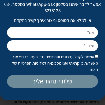
אפשר לדבר איתנו בטלפון או ב-WhatsApp במספר: 03-
המקצוענית בעלת ידי הזהב –
5278128
תעודת זהות
או למלא את הטופס וניצור איתך קשר בהקדם
אשמח לקבל עדכונים ופרסומים מדי פעם. בנוסף אני
מאשר/ת כי קראתי ואני מסכים/ה
למדיניות הפרטיות של
האתר
.
שלח.י ונחזור אליך
כמו שודאי הבנתם כבר, אנחנו בוינקלר קליניק מאמינים גדולים
בטיפולים קוסמטיים פרא-רפואיים. לכן, מעבר לניתוחים הקוסמטיים
ולטיפולים האסטתיים שבהם אנו מתמחים, כמו הזרקות ולייזר,