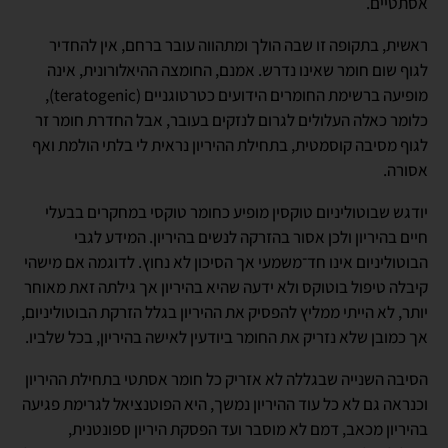
אסתטיים.
ראשית, בתקופה זו שבה הולך ומתהווה עובר ברחם, אין להחדיר
לגוף שום חומר שאינו נדרש. אמנם, החומצה ההיאלורונית, אינה
מופיעה ברשימת החומרים הידועים כטרטוגניים (teratogenic),
כלומר כאלה העלולים לגרום לנזקים בעובר, אבל החדרת חומר זר
לגוף מסיבה קוסמטית, בתחילת ההיריון נראית לי בלתי הולמת ואף
אסורה.
יודגש שבוטוליניום טוקסין מופיע כחומר טוקסי במחקרים בבעלי
חיים בהיריון ולכן אסור בהזרקה לנשים בהיריון. המידע לגבי
הבוטוליניום אינו חד־משמעי אך הסיכון לא נחוץ. לדוגמה אם מישהי
קיבלה טיפול בוטוקס ולא ידעה שהיא בהיריון אך גילתה זאת מאוחר
יותר, לא הייתי ממליץ להפסיק את ההיריון בגלל הזרקת הבוטוליניום,
אך כמובן שלא נזריק את החומר ביודעין לאישה בהיריון, בכל שלביו.
הסיבה השנייה שבגללה לא אזריק כל חומר אסתטי בתחילת ההיריון
וכנראה גם לא כל עוד ההיריון נמשך, היא הפוטנציאל לגרימת פגיעה
בהיריון מכאב, דמם לא מוסבר ועד הפסקת היריון ספונטנית,