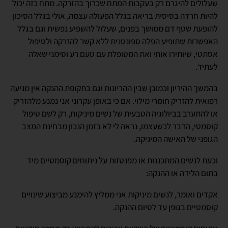
שעלולים להיגרם רק בעקבות המתח שכרוך בהזרקה. מתח כזה יכול
להיות חרדה בסיסית בריאה בגלל הפעולה עצמה, אולי בגלל הסיכון
להופעת שטף דם ממושך בפנים, שעלול להשפיע נפשית וגם בגלל
האפשרות שתופיע הפלה ספונטנית ללא קשר להזרקה ולטיפול
אסתטי, שיותירו אותי ואת המטופלת עם טעם רע וסימני שאלה
לעתיד.
בהמשך ההיריון וכמובן שבין ההריונות וגם בתקופת ההנקה אין מניעה
רפואית להזריק חומרי מילוי. אם כי באופן עקרוני אני נמנע מלהזריק
או להתערב בביולוגיה הטבעית של נשים מיניקות, רק לשם טיפול
קוסמטי, הדבר לכשעצמו, נראה לי לא בזמן הנכון מבחינת המצב
הגופני של האישה המיניקה.
וכעת לנשים המתכננות או מפנטזות על ניתוחים קוסמטיים מיד
בתום הלידה או ההנקה:
אקדים ואומר, לנשים מיניקות אני ממליץ להימנע מביצוע שינויים
קוסמטיים בגופן עד לסיום ההנקה.