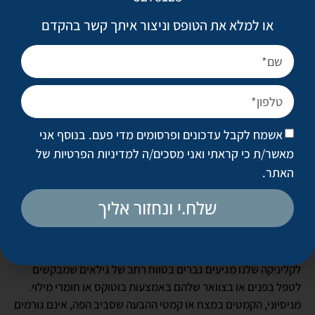
טאבו
או למלא את הטופס וניצור איתך קשר בהקדם
אשמח לקבל עדכונים ופרסומים מדי פעם. בנוסף אני
מאשר/ת כי קראתי ואני מסכים/ה
למדיניות הפרטיות של
האתר
.
שלח.י ונחזור אליך
הגיע הזמן להכריז בראש חוצות: יותר ויותר גברים נעזרים בהזרקות
מילויים ובוטוקס כדי להצעיר את פניהם. הנה, אמרנו את זה.
לקליניקה שלנו מגיעים גברים בטווח רחב של גילאים שמבקשים
לטפל בפנים או בצוואר שלהם באמצעות בוטוקס או חומרי מילוי.
מניסיוני, הקמטים במצח או קמטי ההבעה שסביב הפה, אינם גורמים