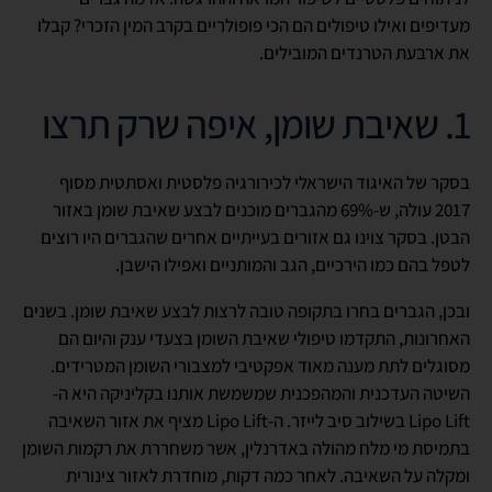
מעדיפים ואילו טיפולים הם הכי פופולריים בקרב המין הזכרי? קבלו
את ארבעת הטרנדים המובילים.
1. שאיבת שומן, איפה שרק תרצו
בסקר של האיגוד הישראלי לכירורגיה פלסטית ואסתטית מסוף
2017 עולה, ש-69% מהגברים מוכנים לבצע שאיבת שומן באזור
הבטן. בסקר צוינו גם אזורים בעייתיים אחרים שהגברים היו רוצים
לטפל בהם כמו הירכיים, הגב והמותניים ואפילו הישבן.
ובכן, הגברים בחרו בתקופה טובה לרצות לבצע שאיבת שומן. בשנים
האחרונות, התקדמו טיפולי שאיבת השומן בצעדי ענק והיום הם
מסוגלים לתת מענה מאוד אפקטיבי למצבורי השומן המטרידים.
השיטה העדכנית והמהפכנית שמשמשת אותנו בקליניקה היא ה-
Lipo Lift בשילוב סיב לייזר. ה-Lipo Lift מציף את אזור השאיבה
בתמיסת מי מלח מהולה באדרנלין, אשר משחררת את רקמות השומן
ומקלה על השאיבה. לאחר כמה דקות, מוחדרת לאזור צינורית