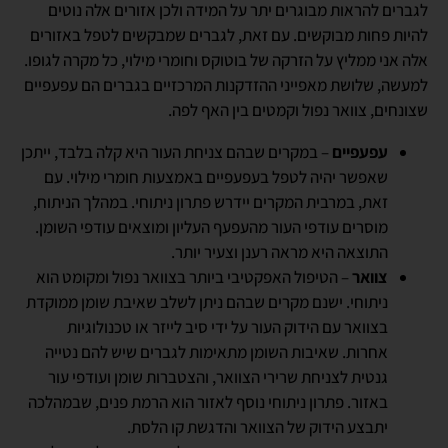
לגברים להראות מבוגרים יתר על המידה ולכן אזורים אלה נוטים
להיות פחות מבוקשים. עם זאת, לגברים שמבקשים לטפל באזורים
אלה אני ממליץ על הזרקה של בוטוקס וחומרי מילוי, כל מקרה לגופו.
למעשה, שלושת מאפייני ההזדקנות המרכזיים בגברים הם עפעפיים
שצונחים, צוואר נפול וקמטים בין האף לפה.
עפעפיים
– במקרים שבהם צניחת העור היא קלה בלבד, ייתכן
שאפשר יהיה לטפל בעפעפיים באמצעות חומרי מילוי. עם
זאת, במרבית המקרים יידרש פתרון ניתוחי. במהלך הניתוח,
מוסרים עודפי העור מהעפעף העליון ומוצאים עודפי השומן.
התוצאה היא מראה רענן וצעיר יותר.
צוואר
– הטיפול האפקטיבי ביותר בצוואר נפול ומקומט הוא
ניתוחי. ישנם מקרים שבהם ניתן לשלב שאיבת שומן ממוקדת
בצוואר עם הידוק העור על ידי סיב לייזר או טכנולוגיות
אחרות. שאיבות השומן מתאימות לגברים שיש להם נטייה
גנטית לצניחת שרירי הצוואר, והצטברות שומן ועודפי עור
באזור. פתרון ניתוחי נוסף לאזור הוא הרמת פנים, שבמהלכה
יתבצע הידוק של הצוואר והדגשת קו הלסת.