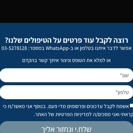
קריים:
 התוצאה הסופית, שמא תהיה לא טב
רוצה לקבל עוד פרטים על הטיפולים שלנו?
אפשר לדבר איתנו בטלפון או ב-WhatsApp במספר: 03-5278128
 מפורסמים שעברו אינספור טיפולים וניתוחים עד שהגיעו למראה גרוטסקי,
בדים, בעוד שאת כל המקרים המוצלחים, בעלי המראה הטבעי, העין הבלתי
או למלא את הטופס וניצור איתך קשר בהקדם
כזיות לכך שרבים נמנעים מטיפולים אסתטיים. אבל, כל מה שניתן להסיק 
גרות הטבעי והבלתי ניתן לעצירה של הגוף. אז בואו נשים את זה על השול
ת הזמן. מה שהרפואה הקוסמטית כן מציעה הוא שיפור משמעותי של המרא
ן העצמי.
ה הטבעי ויש לכם ציפיות מציאותיות מהתוצאה שאליה אתם שואפים, פנו 
את השמירה על המראה הטבעי.
אשמח לקבל עדכונים ופרסומים מדי פעם. בנוסף אני מאשר/ת כי
ראתי ואני מסכים/ה
למדיניות הפרטיות של האתר
.
שלח.י ונחזור אליך