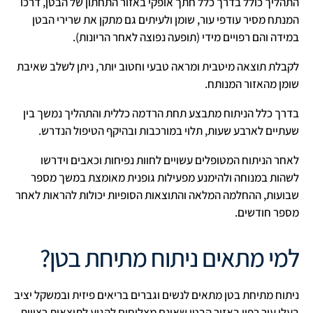
התהליך כולל בדרך כלל חתך אופקי באזור התחתון של הבטן, דרכו
המנתח מסיר עודפי עור, שומן ולעיתים גם מתקן את שרירי הבטן
במידה והם רפויים מידי (תופעה נפוצה לאחר הריונות).
לקבלת תוצאה מיטבית ומראה טבעי וחטוב יותר, ניתן לשלב שאיבת
שומן מהאזור המנותח.
בדרך כלל הניתוח מתבצע תחת הרדמה כללית והתהליך נמשך בין
שעתיים לארבע שעות, תלוי במורכבות ובהיקף הטיפול הנדרש.
לאחר הניתוח המטופלים עשויים לחוות נפיחות וכאבים וידרשו
לשהות במנוחה ולהימנע מפעילות גופנית מאומצת במשך מספר
שבועות, ההחלמה המלאה והתוצאות הסופיות יכולות להראות לאחר
מספר חודשים.
למי מתאים ניתוח מתיחת בטן?
ניתוח מתיחת בטן מתאים לנשים וגברים בריאים פיזית ובמשקל יציב
בעלי עור רפוי באזור הבטן שאינם מצליחים להגיע לתוצאות רצויות