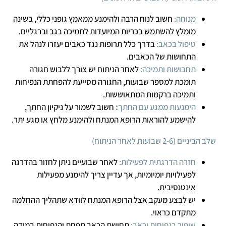
מנוחה:
חשוב לנוח הרבה ולהימנע ממאמץ גופני כללי, בשינה
מומלץ להשתמש בכריות המיועדות לתמיכה בגב וברגליים.
טיפול בכאב:
בדרך כלל תרופות נגד כאבים יעזרו לנהל את
התחושות של הכאבים.
תחבושות ותמיכה:
לאחר הניתוח יש צורך ללבוש חגורה
תומכת למספר שבועות, החגורה מסייעת להפחתת הנפיחות
ותמיכה ברקמות המתאוששות.
הימנעות ממגע עם החתך
:
חשוב לשמור על ניקיון החתך,
להישמע להוראות הרופא המנתח ולהימנע מלחץ או מגע יתר.
שלב הביניים (2-6 שבועות לאחר הניתוח)
חזרה הדרגתית לפעילות:
לאחר שבועיים ניתן לחזור בהדרגה
לפעילויות יומיומיות, אך עדיין צריך להימנע מפעילות
אינטנסיבית.
יש לבצע מעקב אצל הרופא המנתח לוודא שתהליך ההחלמה
מתקדם כראוי.
שיפור בנפיחות וכאב:
תחושת הכאב תפחת והנפיחות במידה