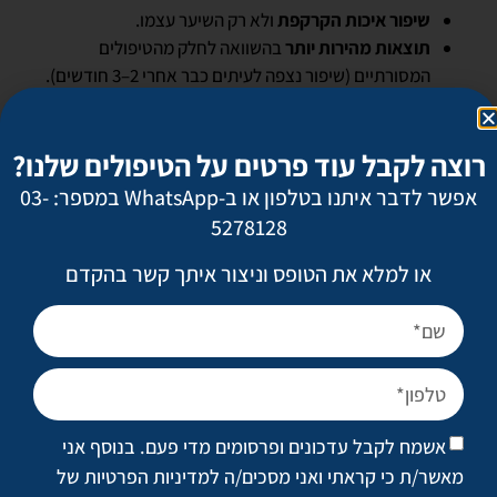
שיפור איכות הקרקפת
ולא רק השיער עצמו.
תוצאות מהירות יותר
בהשוואה לחלק מהטיפולים
המסורתיים (שיפור נצפה לעיתים כבר אחרי 2–3 חודשים).
ניתן לשלב עם טיפולים נוספים (PRP, מזותרפיה, השתלת
שיער).
רוצה לקבל עוד פרטים על הטיפולים שלנו?
אפשר לדבר איתנו בטלפון או ב-WhatsApp במספר: 03-
חסרונות
5278128
או למלא את הטופס וניצור איתך קשר בהקדם
לא מתאים למקרים של התקרחות מתקדמת מאוד – שם ייתכן
צורך בהשתלה.
טיפול יחסית חדש, ולכן קיים פחות מידע מחקרי לטווח
הארוך.
עלות גבוהה יותר בהשוואה לטיפולים רגילים כמו PRP.
סיכונים ותופעות לוואי
אשמח לקבל עדכונים ופרסומים מדי פעם. בנוסף אני
מאשר/ת כי קראתי ואני מסכים/ה
למדיניות הפרטיות של