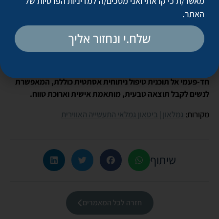
מאשר/ת כי קראתי ואני מסכים/ה
למדיניות הפרטיות של
כל הצעדים הללו חיוניים ולא ניתן לוותר עליהם כדי להשיג מראה
האתר
.
צעיר באופן משמעותי, כמו שהציגה קריס ג׳אנר.
מדובר בתהליך מורכב יותר עם החלמה ארוכה, אך גם בתוצאה
שלח.י ונחזור אליך
מרשימה ומקיפה בהרבה ונשמרת לאורך זמן.
לדברי פרופ‘ וינקלר, השינוי בתפיסה מבטא את המעבר מניתוח
חד-פעמי אל תוכנית טיפול ניתוחית אסתטית כוללת, המאפשרת
לנשים לקבל תוצאה טבעית, מותאמת אישית וארוכת טווח.
מקורות:
גמלאון | ביטאון גמלאי התעשייה האווירית
שיתוף
חזרה לכל המאמרים