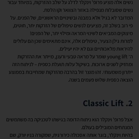
נשים אלה מציע פרופ' וינקלר לדלג על שלב ההזרקות, במיוחד עבור
נשים שסובלות מנפילה באזור הצוואר וקו הלסת.
המדובר לא בגיל אלא במבנה ובשינויים הראשוניים, של הפנים. על
פי רוב בשלב זה, מציעים לנשים טיפולים של הזרקות יתר, חוטים,
מיצוקים המביאים לשינוי המראה ומילוי יתר, של הפנים!
למרות גילן הצעיר, טיפולים אלה, אינם מתאימים שכן הם עלולים
להיראות מלאכותיים וגם לא יהיו יעילים.
ה־ young lift שומר על מראה טבעי ורענן, מייתר את ההזרקות
ומחזיק לשנים ארוכות. בשיקול עלות תועלת כספית – לניתוח הזה
ייתרון משמעותי. זהו מוצר זול בהרבה מהזרקות שמחייבות בממוצע
הוצאה כספית שלוש פעמים בשנה.
2. Classic Lift
אצל פרופ' וינקלר הוא ניתוח הדומה בגישתו לטכניקה בה משתמשים
המנתחים המובילים בעולם.
בהיות וינקלר, בוגר אותה אסכולה כירורגית, שמקורה בניו יורק, שם