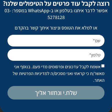
רוצה לקבל עוד פרטים על הטיפולים שלנו?
אשמח לקבל עדכונים ופרסומים מדי פעם. בנוסף
אפשר לדבר איתנו בטלפון או ב-WhatsApp במספר: 03-
אני מאשר/ת כי קראתי ואני מסכים/ה
למדיניות
5278128
הפרטיות של האתר
.
או למלא את הטופס וניצור איתך קשר בהקדם
ניתוחים פופולריים
מתיחת פנים
אשמח לקבל עדכונים ופרסומים מדי פעם. בנוסף אני
ניתוח אף
מאשר/ת כי קראתי ואני מסכים/ה
למדיניות הפרטיות של
הגדלת חזה
האתר
.
מתיחת בטן
שלח.י ונחזור אליך
שאיבת שומן מונחית לייזר
טיפול בצלקות ובצלקות אקנה