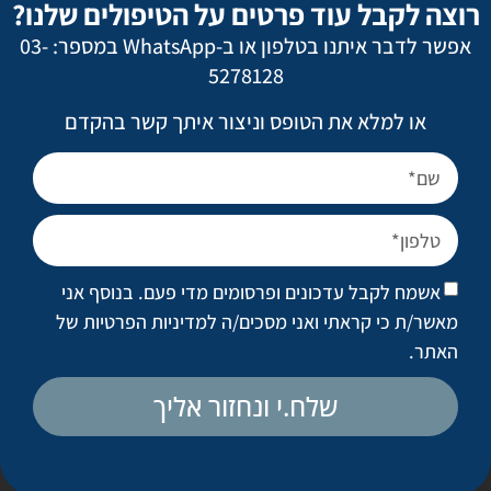
רוצה לקבל עוד פרטים על הטיפולים שלנו?
אשמח לקבל עדכונים ופרסומים מדי פעם. בנוסף
אפשר לדבר איתנו בטלפון או ב-WhatsApp במספר: 03-
אני מאשר/ת כי קראתי ואני מסכים/ה
למדיניות
5278128
הפרטיות של האתר
.
או למלא את הטופס וניצור איתך קשר בהקדם
ניתוחים פופולריים
מתיחת פנים
אשמח לקבל עדכונים ופרסומים מדי פעם. בנוסף אני
ניתוח אף
מאשר/ת כי קראתי ואני מסכים/ה
למדיניות הפרטיות של
הגדלת חזה
האתר
.
מתיחת בטן
שלח.י ונחזור אליך
שאיבת שומן מונחית לייזר
טיפול בצלקות ובצלקות אקנה