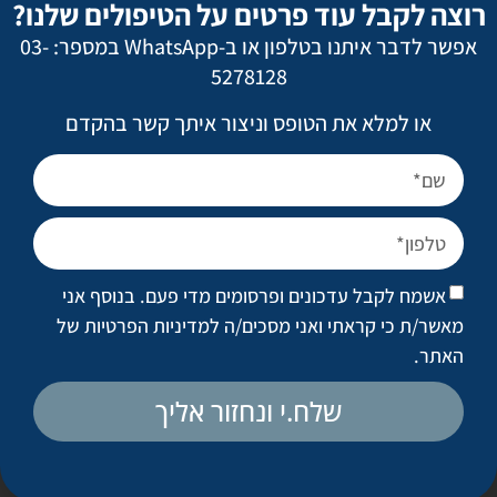
רוצה לקבל עוד פרטים על הטיפולים שלנו?
אשמח לקבל עדכונים ופרסומים מדי פעם. בנוסף
אפשר לדבר איתנו בטלפון או ב-WhatsApp במספר: 03-
אני מאשר/ת כי קראתי ואני מסכים/ה
למדיניות
5278128
הפרטיות של האתר
.
או למלא את הטופס וניצור איתך קשר בהקדם
ניתוחים פופולריים
מתיחת פנים
אשמח לקבל עדכונים ופרסומים מדי פעם. בנוסף אני
ניתוח אף
מאשר/ת כי קראתי ואני מסכים/ה
למדיניות הפרטיות של
הגדלת חזה
האתר
.
מתיחת בטן
שלח.י ונחזור אליך
שאיבת שומן מונחית לייזר
טיפול בצלקות ובצלקות אקנה