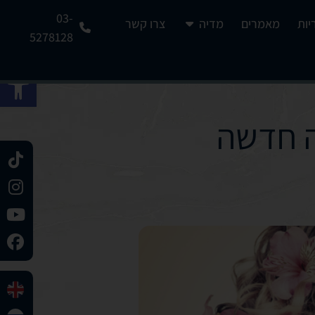
03-
יות
מאמרים
מדיה
צרו קשר
5278128
פתח 
ה חדשה