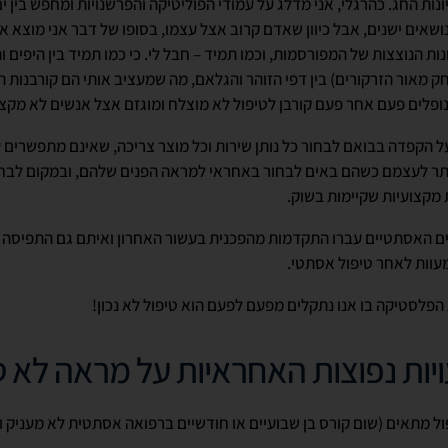
ות החג. כהרגלי, אני מדלג על עמודי הפוליטיקה והפרשנויות ומחפש בין ים
 נושאים ישנים, אבל כיוון שאדם קרוב אצל עצמו, בסופו של דבר אני מוצא 
ת הנוצצות של המפורסמות, וכמו תמיד – חבל לי. כי כמו תמיד בין היפים ו
חק מאור הזרקורים) בין דפי הזוהר והגלאם, מה שמעציב אותי הם קורבנות 
ופלים פעם אחר פעם קורבן לטיפול לא מוצלח ומוגזם אצל אנשים לא מקצו
על הקפדה בבואם לבחור כל נותן שירות וכל מוצר צריכה, שאינם מתפשרים 
וותר לעצמם כשהם באים לבחור באחראי למראה הפנים שלהם, ובמקום לבחו
מקצועיות שקיימות בשוק.
ים האסתטיים עברו התקדמות מהפכנית בעשור האחרון ואיתם גם התפיסה ה
עוות לאחר טיפול אסתטי.
הפלסטיקה בו אנו נתקלים מפעם לפעם הוא טיפול לא נכון!
ויות נפוצות האחראיות על מראה לא 
פול מתאים (שום קורס בן שבועיים או חודשיים ברפואה אסתטית לא מעניק ו