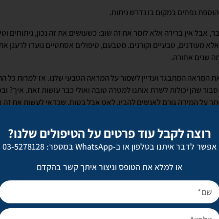
הוספת נפחים במקום בו נדרש ניתוח.
, אבל אין ברירה אלא לומר את זה שוב: כשעושים את זה נכון, ניתוחים וט
 אלא מעודנים, טבעיים וקורנים. מטבעם, טיפולים אסתטיים נועדו לרענן א
ה שנים אחורה.
את המראה המתבגר ועדיין לשמור על המראה הטבעי שלנו. אז למרות כל ה
סבור שהן יכולות לשרת אותנו למטרה טובה ואולי כבר עושות זאת. איך? ובכ
 על המידה גורם לאנשים להבין, לאט אבל בטוח, שכדאי לעשות את זה אחר
 אפשר גם אפשר לאכול את העוגה ולהשאיר אותה שלמה: אפשר גם לשפר א
ר שביעות רצון וגם לשמור על מראה טבעי. בחלקו, השינוי ההדרגתי בגיש
רוצה לקבל עוד פרטים על הטיפולים שלנו?
להיות יותר מקובלים ויותר מובנים.
אפשר לדבר איתנו בטלפון או ב-WhatsApp במספר: 03-5278128
 יוצא מהארון
או למלא את הטופס וניצור איתך קשר בהקדם