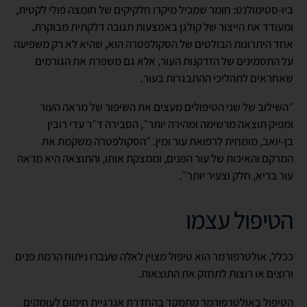
ביו-סטימולנט: חומר שמכיל מיקרו חלקיקים של חומצה פולי לקטית,
ומעודד את הייצור של קולגן באמצעות תגובה דלקתית מבוקרת.
אחד היתרונות הבולטים של הסקולפטרה הוא, שהיא לא רק משפיעה
על התסמינים של הזדקנות העור, אלא גם משפרת את הגורמים
שאחראים לתהליכי ההתבגרות בעור.
״השילוב של שני הטיפולים מעצים את השיפור של מראה העור
ומפיק תוצאה מרשימה ומהירה יותר״, הסבירה ד״ר עדי רובין
בן-יואב, מומחית לרפואת עור ומין. ״הסקולפטרה משקמת את
המרקם והאיכות של עור הפנים, וממצקת אותו, והתוצאה היא מראה
עור בריא, חלק וצעיר יותר״.
הטיפול עצמו
ככלל, אולטרפורמר הוא טיפול מצוין לאלה שעברו ניתוח הרמת פנים
ורוצים או רוצות לתחזק את התוצאות.
הטיפול באולטרפורמר מתמקד בהחדרת אנרגיית חימום לעומקים