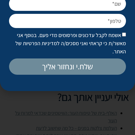
להסתיר את הצלקת באזור קו השיער, והחיסרון שלה הוא שהתוצאה
שלה בדרך כלל מחזיקה מעמד לזמן קצר יותר מאשר הרמת הגבה
הישירה.
3. הרמת גבות אנדוסקופית.
שיטה זעיר פולשנית שבה נעשה
אשמח לקבל עדכונים ופרסומים מדי פעם. בנוסף אני
שימוש באנדוסקופ, שבקצהו מותקנת מצלמה. האנדוסקופ מוחדר
מאשר/ת כי קראתי ואני מסכים/ה
למדיניות הפרטיות של
מתחת לעור דרך כמה חתכים זעירים מאחורי קו השיער, והוא משמש
האתר
.
להזזת הרקמות למקומן הרצוי. היתרון המשמעותי של השיטה הזאת
הוא, שהיא לא מותירה צלקות משמעותיות כלל, אבל החיסרון הוא
שלח.י ונחזור אליך
שאם יש יש עודפי עור משמעותיים, אפשר יהיה לסלק אותם רק דרך
חתכים נוספים, גדולים יותר, ואלה כן ישאירו צלקת.
אולי יעניין אותך גם?
האלף-בית של טיפוח העור: הוויטמינים שכדאי למרוח על
העור
העלמת צלקות בפנים – כל מה שחשוב לדעת