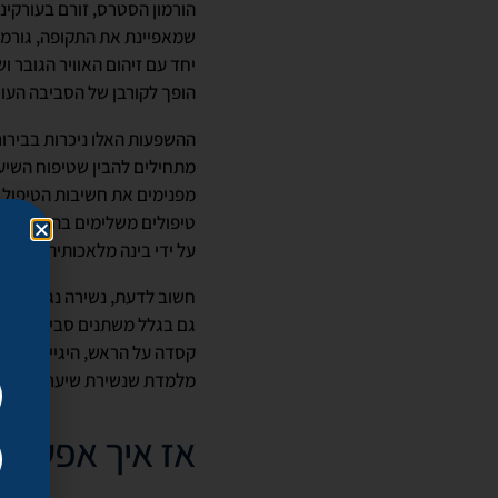
הורמון הסטרס, זורם בעורקינו
שמאפיינת את התקופה, גורמות
יחד עם זיהום האוויר הגובר ו
הופך לקורבן של הסביבה העוי
ההשפעות האלו ניכרות בבירור,
מתחילים להבין שטיפוח השיע
מפנימים את חשיבות הטיפול בש
טיפולים משלימים בהתאמה אי
על ידי בינה מלאכותית תוך ה
חשוב לדעת, נשירה נגרמת בגל
גם בגלל משתנים סביבתיים. 
קסדה על הראש, היגיינה לקוי
מלמדת שנשירת שיער רווחת ב
אז איך אפשר 