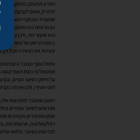
המדע מתעסק במחקר מאוד מת
להזריק אותם לקרקפת, ובתקוו
ק
שהעתיד המחקרי הוא בתאי גז
גם תרופות כמו מינוקסידיל ה
היא שיעור יתר, ולכן עושים 
בטווח הרחוק של עשרות שנים
עוצרות את הנשירה אבל רק ל
המטופל/ת כמות מאוד קטנה ש
על חיזוק השיער הקיים, וגם 
לפני ואחרי, ולכן אין פה בקרה
כמובן שמעבר לפתרונות אלו, 
וסירומים לשיער עשירים בחלבו
שומן ופפטידים אקטיבים שמוכ
רפלקסולוגיה, ארומתרפיה, פעי
לבריאות השיער. הלוואי עלינו.