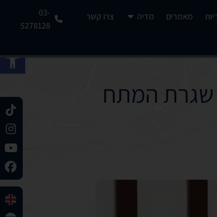
03-
יות
מאמרים
מדיה
צרו קשר
5278128
פתח 
 שגרת המתח