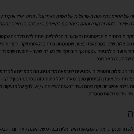
ף של החיים במציאות הישראלית של השנה האחרונה", פרופ' אייל וינקלר 
רת שיער – למה זה קורה ומהם הפתרונות הקיימים, רגע לפני הבחירה בהש
קדות במתיחות הביטחונית ובאתגרים הכלכליים, מתחוללת מלחמה שקטה
 הפעילות שלנו במרפאות וכצוות שמתמחה בתחום האסתטיקה, העור והשיע
ודש ועדים למגיפה שקטה אך מובהקת של נשירת שיער – תופעה שהפכה ל
 של השנה האחרונה
ויותר מטופלות ומטופלים שמגיעים למרפאה מודאגים. הם מספרים על קרקפ
על תחושת אובדן הביטחון מכך. מאחורי כל סיפור כזה מסתתר המון לחץ – 
מילואים שנמצאים בסיטואציות בלתי אפשריות וקרוביה
ושה של אי ודאות מתמדת.
ה
לא חדש, אך נראה שהמציאות הישראלית ובפרט של השנה האחרונה, הביאה א