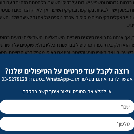
 ברמות גבוהות ומשפיע ישירות על זקיקי השיער. כל המתח הזה יחד עם חוס
 באופן ישיר לבעיות בקרקפת ובזקיקי השיער. אך לא רק הגורמים הפנימי
שינויי האקלים הקיצוניים מוסיפים שכבה נוספת של אתגר לשיער שלנו. השיע
נת.
 אך אנחנו גם רואים סימנים חיוביים. הישראליות והישראלים ידועים בחוס
ר הוא חלק בלתי נפרד מהטיפול בבריאות הכללית, ולא שוקטים על השורשי
יער, בין אם באופן מונע ומשמר, ובין אם באופן מטפל בבעיה קיימת. הטכנ
שית יכולים לסייע בשיקום הקרקפת ובטיפול בנשירת שיער. ישנה טכנול
פעלת רובוט, אבל לפני הפתרון האחרון, יש עוד אפשרויות שאפשר לעשות כד
רוצה לקבל עוד פרטים על הטיפולים שלנו?
אפשר לדבר איתנו בטלפון או ב-WhatsApp במספר: 03-5278128
ל קוד גנטי. זאת אומרת, יש אנשים שנגזר עליהם ביום הולדתם להתקרח בג
למשל: חלק רב מהחיילים שחזרו מלחימה בקו האש מספרים שהם הקריחו א
או למלא את הטופס וניצור איתך קשר בהקדם
ה ומעל הכל, מתח נפשי, פחד ומראות קשים. עוד אין מספרים סטטיסטיים,
קרב משרתי ומשרתות צה"ל בכל הגילאים, ובעיקר בקרב לוחמים ולוחמות.
להאט את ההתקרחות?