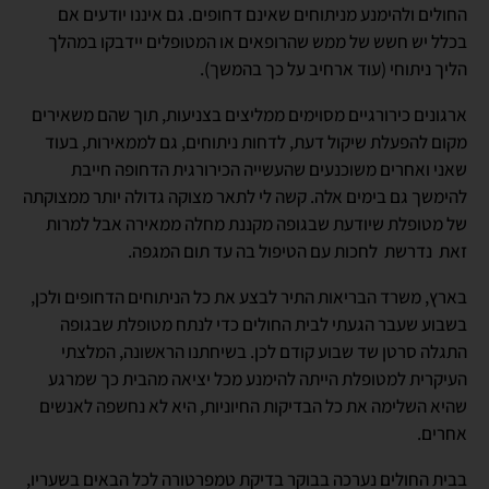
החולים ולהימנע מניתוחים שאינם דחופים. גם איננו יודעים אם
בכלל יש חשש של ממש שהרופאים או המטופלים יידבקו במהלך
הליך ניתוחי (עוד ארחיב על כך בהמשך).
ארגונים כירורגיים מסוימים ממליצים בצניעות, תוך שהם משאירים
מקום להפעלת שיקול דעת, לדחות ניתוחים, גם לממאירות, בעוד
שאני ואחרים משוכנעים שהעשייה הכירורגית הדחופה חייבת
להימשך גם בימים אלה. קשה לי לתאר מצוקה גדולה יותר ממצוקתה
של מטופלת שיודעת שבגופה מקננת מחלה ממאירה אבל למרות
זאת נדרשת לחכות עם הטיפול בה עד תום המגפה.
בארץ, משרד הבריאות התיר לבצע את כל הניתוחים הדחופים ולכן,
בשבוע שעבר הגעתי לבית החולים כדי לנתח מטופלת שבגופה
התגלה סרטן שד שבוע קודם לכן. בשיחתנו הראשונה, המלצתי
העיקרית למטופלת הייתה להימנע מכל יציאה מהבית כך שמרגע
שהיא השלימה את כל הבדיקות החיוניות, היא לא נחשפה לאנשים
אחרים.
בבית החולים נערכה בבוקר בדיקת טמפרטורה לכל הבאים בשעריו,