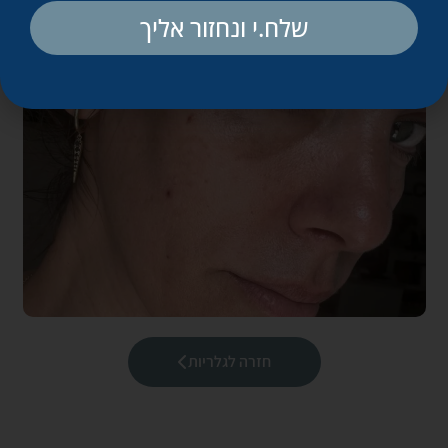
שלח.י ונחזור אליך
חזרה לגלריות