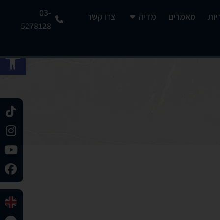
03-
יות
מאמרים
מדיה
צרו קשר
5278128
פתח 